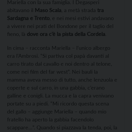
Mariella con la sua famiglia. I Degasperi
abitavano il
Maso Scala
, a metà strada
tra
Sardagna e Trento
, e nei mesi estivi andavano
a vivere nei prati del Bondone per il taglio del
fieno, là
dove ora c’è la pista della Cordela
.
In cima – racconta Mariella – l’unico albergo
era l’Ambrosi. “Si partiva col papà davanti al
carro tirato dal cavallo e noi dentro al telone,
come nei film del far west”. Nei bauli la
mamma aveva messo di tutto, anche lenzuola e
coperte e sul carro, in una gabbia, c’erano
galline e conigli. La mucca e la capra venivano
portate su a piedi. “Mi ricordo questa scena
del gallo – aggiunge Mariella – quando mio
fratello ha aperto la gabbia facendolo
scappare…”. Quando si piazzava la tenda, poi, la