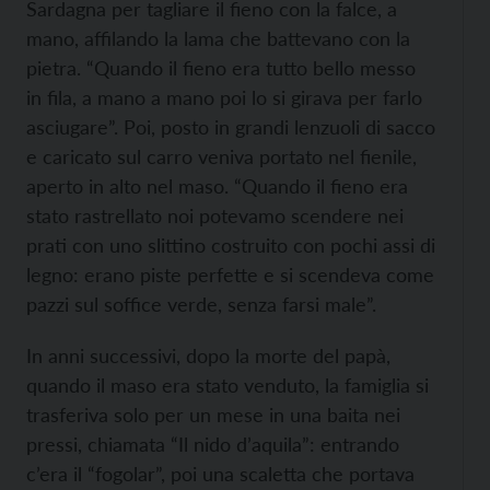
Sardagna per tagliare il fieno con la falce, a
mano, affilando la lama che battevano con la
pietra. “Quando il fieno era tutto bello messo
in fila, a mano a mano poi lo si girava per farlo
asciugare”. Poi, posto in grandi lenzuoli di sacco
e caricato sul carro veniva portato nel fienile,
aperto in alto nel maso. “Quando il fieno era
stato rastrellato noi potevamo scendere nei
prati con uno slittino costruito con pochi assi di
legno: erano piste perfette e si scendeva come
pazzi sul soffice verde, senza farsi male”.
In anni successivi, dopo la morte del papà,
quando il maso era stato venduto, la famiglia si
trasferiva solo per un mese in una baita nei
pressi, chiamata “Il nido d’aquila”: entrando
c’era il “fogolar”, poi una scaletta che portava