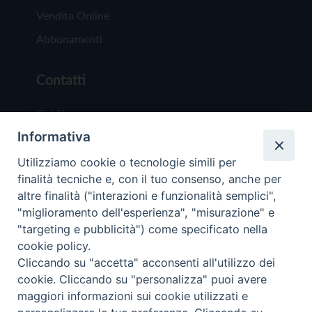
Vendita Online
Abbonamenti
Contatti
Chi Siamo
Informativa
Redazione
Scrivici
Utilizziamo cookie o tecnologie simili per
finalità tecniche e, con il tuo consenso, anche per
altre finalità ("interazioni e funzionalità semplici",
"miglioramento dell'esperienza", "misurazione" e
"targeting e pubblicità") come specificato nella
cookie policy.
Copyright © 2019 - Tutti i diritti riservati - Vit
Cliccando su "accetta" acconsenti all'utilizzo dei
Trentina Editrice
cookie. Cliccando su "personalizza" puoi avere
maggiori informazioni sui cookie utilizzati e
Privacy Policy