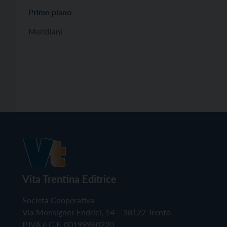
Primo piano
Meridiani
Vita Trentina Editrice
Società Cooperativa
Via Monsignor Endrici, 14 – 38122 Trento
P.IVA e C.F. 00199960220