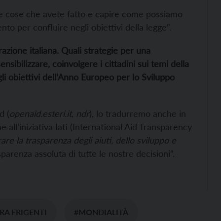
le cose che avete fatto e capire come possiamo
nto per confluire negli obiettivi della legge”.
zione italiana. Quali strategie per una
nsibilizzare, coinvolgere i cittadini sui temi della
li obiettivi dell’Anno Europeo per lo Sviluppo
d (
openaid.esteri.it, ndr
), lo tradurremo anche in
ll’iniziativa Iati (
International Aid Transparency
are la trasparenza degli aiuti, dello sviluppo e
sparenza assoluta di tutte le nostre decisioni”.
RA FRIGENTI
#MONDIALITÀ