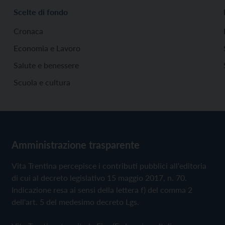
Scelte di fondo
Cronaca
Economia e Lavoro
Salute e benessere
Scuola e cultura
Amministrazione trasparente
Vita Trentina percepisce i contributi pubblici all'editoria
di cui al decreto legislativo 15 maggio 2017, n. 70.
Indicazione resa ai sensi della lettera f) del comma 2
dell'art. 5 del medesimo decreto Lgs.