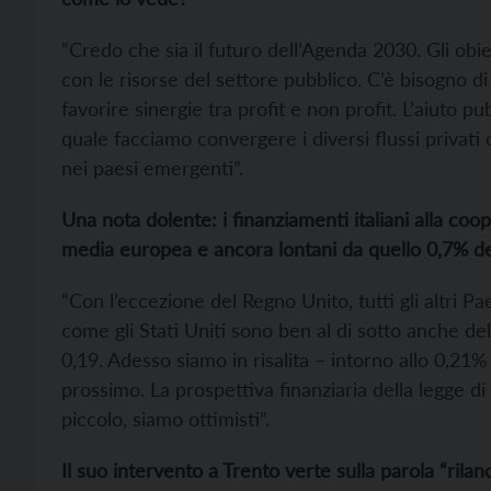
“Credo che sia il futuro dell’Agenda 2030. Gli obi
con le risorse del settore pubblico. C’è bisogno d
favorire sinergie tra profit e non profit. L’aiuto 
quale facciamo convergere i diversi flussi privati c
nei paesi emergenti”.
Una nota dolente: i finanziamenti italiani alla coop
media europea e ancora lontani da quello 0,7% del
“Con l’eccezione del Regno Unito, tutti gli altri Pa
come gli Stati Uniti sono ben al di sotto anche dell’
0,19. Adesso siamo in risalita – intorno allo 0,21% 
prossimo. La prospettiva finanziaria della legge di 
piccolo, siamo ottimisti”.
Il suo intervento a Trento verte sulla parola “rilanc