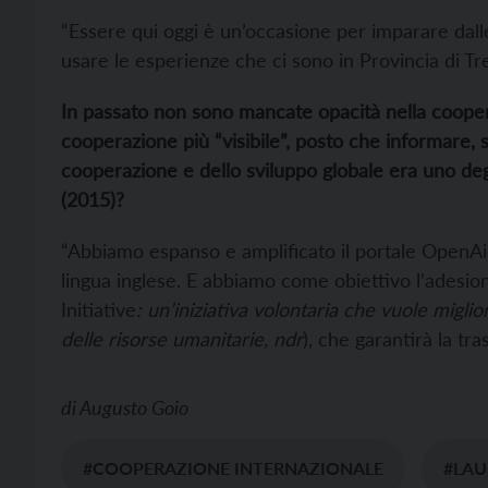
“Essere qui oggi è un’occasione per imparare dal
usare le esperienze che ci sono in Provincia di Tre
In passato non sono mancate opacità nella coopera
cooperazione più “visibile”,
posto
che
informare, se
cooperazione e dello sviluppo globale era uno deg
(2015)
?
“Abbiamo espanso e amplificato il portale OpenAi
lingua inglese. E abbiamo come obiettivo l’adesione a
Initiative
:
un’iniziativa volontaria che vuole miglior
delle risorse umanitarie,
ndr
), che garantirà la tra
di
Augusto Goio
#COOPERAZIONE INTERNAZIONALE
#LAU