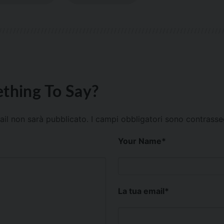
thing To Say?
mail non sarà pubblicato.
I campi obbligatori sono contrass
Your Name
*
La tua email
*