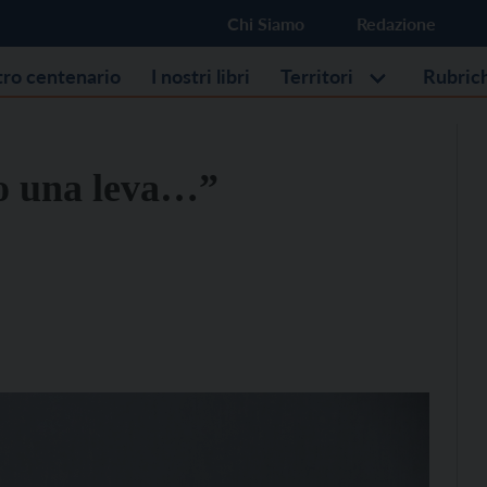
Chi Siamo
Redazione
stro centenario
I nostri libri
Territori
Rubric
lo una leva…”