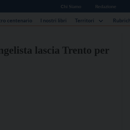
Chi Siamo
Redazione
stro centenario
I nostri libri
Territori
Rubric
gelista lascia Trento per