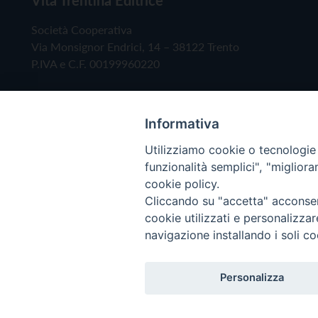
Società Cooperativa
Via Monsignor Endrici, 14 – 38122 Trento
P.IVA e C.F. 00199960220
Informativa
Utilizziamo cookie o tecnologie s
funzionalità semplici", "miglior
cookie policy.
Cliccando su "accetta" acconsent
Copyright © 2019 - Tutti i diritti riservati - Vita
cookie utilizzati e personalizza
navigazione installando i soli co
Privacy Policy
Personalizza