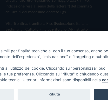
di cui al decreto legislativo 15 maggio 2017, n. 70.
Indicazione resa ai sensi della lettera f) del comma 2
dell'art. 5 del medesimo decreto Lgs.
Vita Trentina, tramite la Fisc (Federazione Italiana
Settimanali Cattolici), ha aderito allo IAP (Istituto
dell'Autodisciplina Pubblicitaria) accettando il Codice di
Autodisciplina della Comunicazione Commerciale
imili per finalità tecniche e, con il tuo consenso, anche per 
Privacy Policy
Cookie Policy
amento dell'esperienza", "misurazione" e "targeting e pubbli
i all'utilizzo dei cookie. Cliccando su "personalizza" puoi
 Trentina Editrice
re le tue preferenze. Cliccando su "rifiuta" o chiudendo que
okie tecnici. Ulteriori informazioni sono disponibili nella
coo
Rifiuta