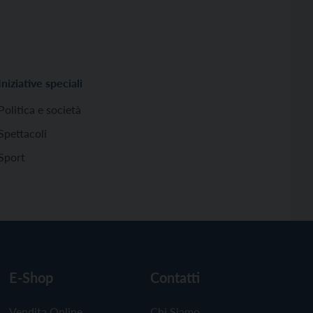
Iniziative speciali
Politica e società
Spettacoli
Sport
E-Shop
Contatti
Vendita Online
Chi Siamo