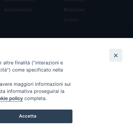
Abbonamenti
Redazione
Scrivici
altre finalità ("interazioni e
cità") come specificato nella
 avere maggiori informazioni sui
sta informativa proseguirai la
kie policy
completa.
Torna all'inizio
Accetta
Preferenze Cookie