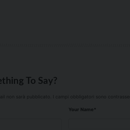
thing To Say?
mail non sarà pubblicato.
I campi obbligatori sono contrass
Your Name
*