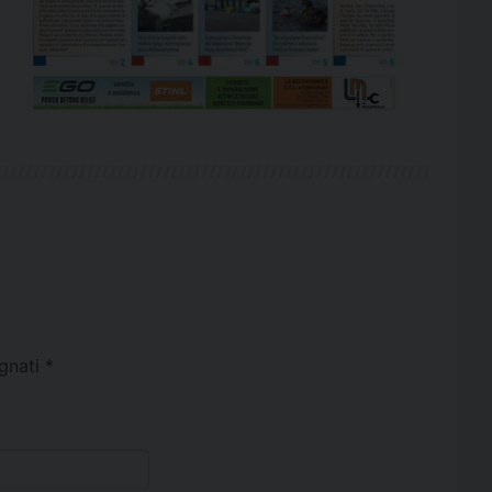
egnati
*