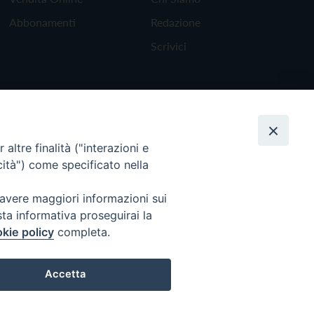
Abbonamenti
Redazione
Scrivici
altre finalità ("interazioni e
cità") come specificato nella
 avere maggiori informazioni sui
sta informativa proseguirai la
kie policy
completa.
Torna all'inizio
Accetta
Preferenze Cookie