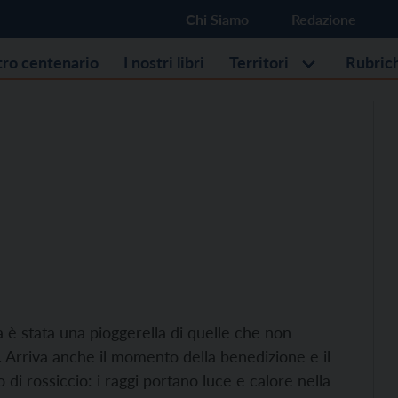
Chi Siamo
Redazione
stro centenario
I nostri libri
Territori
Rubric
è stata una pioggerella di quelle che non
 Arriva anche il momento della benedizione e il
o di rossiccio: i raggi portano luce e calore nella