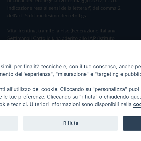
di cui al decreto legislativo 15 maggio 2017, n. 70.
Indicazione resa ai sensi della lettera f) del comma 2
dell'art. 5 del medesimo decreto Lgs.
Vita Trentina, tramite la Fisc (Federazione Italiana
Settimanali Cattolici), ha aderito allo IAP (Istituto
dell'Autodisciplina Pubblicitaria) accettando il Codice di
Autodisciplina della Comunicazione Commerciale
imili per finalità tecniche e, con il tuo consenso, anche per 
Privacy Policy
Cookie Policy
amento dell'esperienza", "misurazione" e "targeting e pubbli
i all'utilizzo dei cookie. Cliccando su "personalizza" puoi
 Trentina Editrice
re le tue preferenze. Cliccando su "rifiuta" o chiudendo que
okie tecnici. Ulteriori informazioni sono disponibili nella
coo
Rifiuta