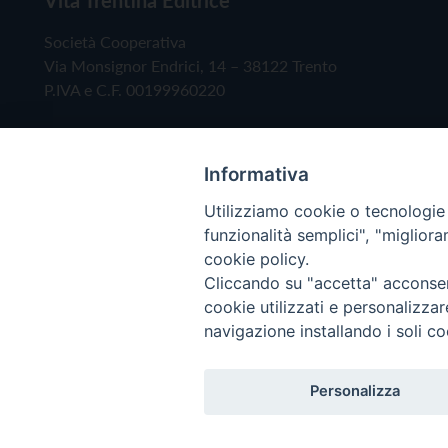
Società Cooperativa
Via Monsignor Endrici, 14 – 38122 Trento
P.IVA e C.F. 00199960220
Informativa
Utilizziamo cookie o tecnologie s
funzionalità semplici", "miglior
cookie policy.
Cliccando su "accetta" acconsent
Copyright © 2019 - Tutti i diritti riservati - Vita
cookie utilizzati e personalizza
navigazione installando i soli co
Privacy Policy
Personalizza