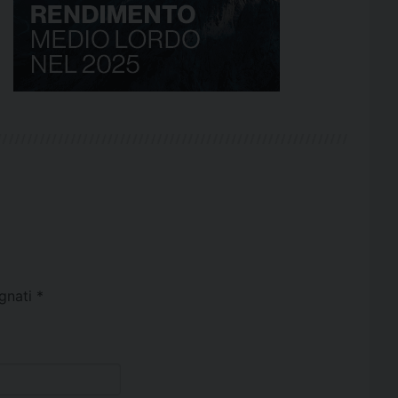
egnati
*