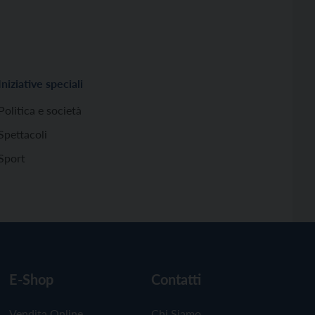
Iniziative speciali
Politica e società
Spettacoli
Sport
E-Shop
Contatti
Vendita Online
Chi Siamo