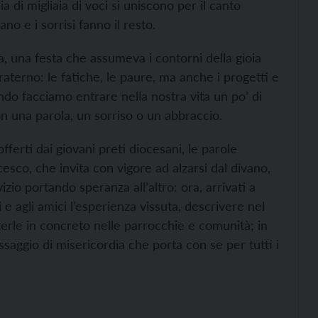
 di migliaia di voci si uniscono per il canto
no e i sorrisi fanno il resto.
, una festa che assumeva i contorni della gioia
raterno: le fatiche, le paure, ma anche i progetti e
do facciamo entrare nella nostra vita un po’ di
n una parola, un sorriso o un abbraccio.
fferti dai giovani preti diocesani, le parole
esco, che invita con vigore ad alzarsi dal divano,
zio portando speranza all’altro: ora, arrivati a
 e agli amici l’esperienza vissuta, descrivere nel
terle in concreto nelle parrocchie e comunità; in
aggio di misericordia che porta con se per tutti i