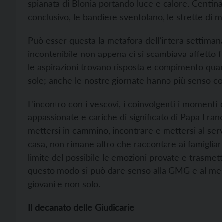
spianata di Blonia portando luce e calore. Centinaia
conclusivo, le bandiere sventolano, le strette di ma
Può esser questa la metafora dell’intera settimana
incontenibile non appena ci si scambiava affetto f
le aspirazioni trovano risposta e compimento quan
sole; anche le nostre giornate hanno più senso co
L'incontro con i vescovi, i coinvolgenti i momenti o
appassionate e cariche di significato di Papa Franc
mettersi in cammino, incontrare e mettersi al servi
casa, non rimane altro che raccontare ai famigliari
limite del possibile le emozioni provate e trasmet
questo modo si può dare senso alla GMG e al mess
giovani e non solo.
Il decanato delle Giudicarie