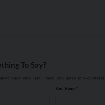
thing To Say?
mail non sarà pubblicato.
I campi obbligatori sono contrass
Your Name
*