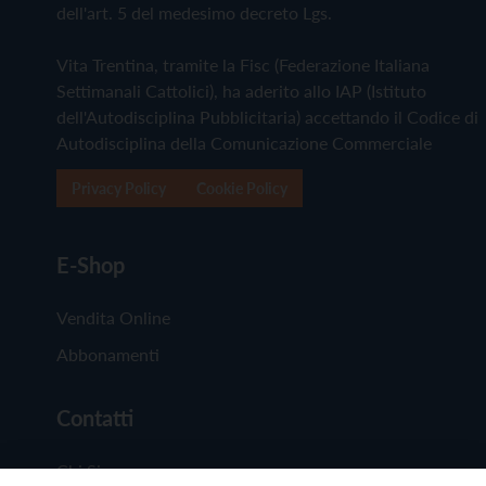
dell'art. 5 del medesimo decreto Lgs.
Vita Trentina, tramite la Fisc (Federazione Italiana
Settimanali Cattolici), ha aderito allo IAP (Istituto
dell'Autodisciplina Pubblicitaria) accettando il Codice di
Autodisciplina della Comunicazione Commerciale
Privacy Policy
Cookie Policy
E-Shop
Vendita Online
Abbonamenti
Contatti
Chi Siamo