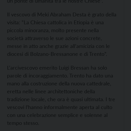
un ponte di umanità tra le nostre Chiese”.
Il vescovo di Meki Abraham Desta è grato della
visita: “La Chiesa cattolica in Etiopia è una
piccola minoranza, molto presente nella
società attraverso le sue azioni concrete,
messe in atto anche grazie all’amicizia con le
diocesi di Bolzano-Bressanone e di Trento”.
L’arcivescovo emerito Luigi Bressan ha solo
parole di incoraggiamento. Trento ha dato una
mano alla costruzione della nuova cattedrale,
eretta nelle linee architettoniche della
tradizione locale, che ora è quasi ultimata. I tre
vescovi l’hanno informalmente aperta al culto
con una celebrazione semplice e solenne al
tempo stesso.