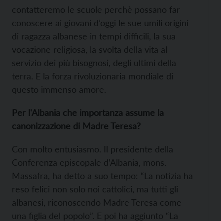
contatteremo le scuole perchè possano far
conoscere ai giovani d’oggi le sue umili origini
di ragazza albanese in tempi difficili, la sua
vocazione religiosa, la svolta della vita al
servizio dei più bisognosi, degli ultimi della
terra. E la forza rivoluzionaria mondiale di
questo immenso amore.
Per l'Albania che importanza assume la
canonizzazione di Madre Teresa?
Con molto entusiasmo. Il presidente della
Conferenza episcopale d’Albania, mons.
Massafra, ha detto a suo tempo: “La notizia ha
reso felici non solo noi cattolici, ma tutti gli
albanesi, riconoscendo Madre Teresa come
una figlia del popolo”. E poi ha aggiunto “La