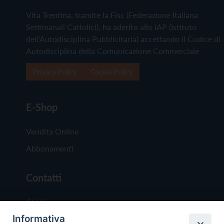
Vita Trentina, tramite la Fisc (Federazione Italiana
Settimanali Cattolici), ha aderito allo IAP (Istituto
dell'Autodisciplina Pubblicitaria) accettando il Codice di
Autodisciplina della Comunicazione Commerciale
Privacy Policy
Cookie Policy
E-Shop
Vendita Online
Abbonamenti
Contatti
Chi Siamo
Informativa
Redazione