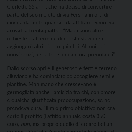
Ciurletti, 55 anni, che ha deciso di convertire
parte del suo meleto di via Fersina in orti di
cinquanta metri quadrati da affittare. Sono già
arrivati a trentaquattro. “Ma ci sono altre
richieste e al termine di questa stagione ne
aggiungerò altri dieci o quindici. Alcuni dei
nuovi spazi, per altro, sono ancora prenotabili”.
Dallo scorso aprile il generoso e fertile terreno
alluvionale ha cominciato ad accogliere semi e
piantine. Man mano che crescevano è
germogliata anche l'amicizia tra chi, con amore
e qualche giustificata preoccupazione, se ne
prendeva cura. “Il mio primo obiettivo non era
certo il profitto (l’affitto annuale costa 350
euro,
ndr
), ma proprio quello di creare bel un
gruppo. Direi che è stato centrato in pieno”, ci