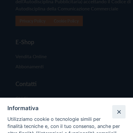
dell'Autodisciplina Pubblicitaria) accettando il Codice di
Autodisciplina della Comunicazione Commerciale
Privacy Policy
Cookie Policy
E-Shop
Vendita Online
Abbonamenti
Contatti
Chi Siamo
Informativa
Redazione
Scrivici
Utilizziamo cookie o tecnologie simili per
finalità tecniche e, con il tuo consenso, anche per