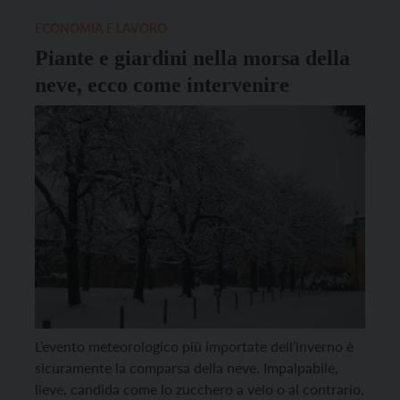
momento di presentazione dell’iniziativa (messa a
dimora di alcune piante di […]
ECONOMIA E LAVORO
Piante e giardini nella morsa della
neve, ecco come intervenire
L’evento meteorologico più importate dell’inverno è
sicuramente la comparsa della neve. Impalpabile,
lieve, candida come lo zucchero a velo o al contrario,