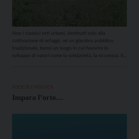
Non i classici orti urbani, destinati solo alla
coltivazione di ortaggi, né un giardino pubblico
tradizionale, bensì un luogo in cui favorire lo
sviluppo di valori come la solidarietà, la sicurezza, il
senso di appartenenza. È prendendo spunto da una
pratica ormai diffusa nei Paesi del nord Europa che i
consiglieri comunali Isabella Iandarino e […]
SOCIETÀ E POLITICA
Impara l’orto…