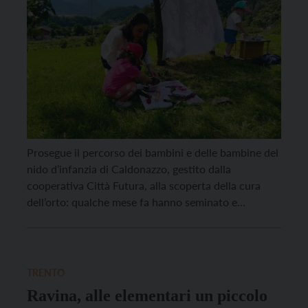
Prosegue il percorso dei bambini e delle bambine del
nido d’infanzia di Caldonazzo, gestito dalla
cooperativa Città Futura, alla scoperta della cura
dell’orto: qualche mese fa hanno seminato e
coltivato a scuola delle piccole piantine, insieme ai
ragazzi con disagio sociale della cooperativa CS4 di
Pergine, e nei giorni scorsi le hanno trapiantate in
terrapieno, […]
TRENTO
Ravina, alle elementari un piccolo