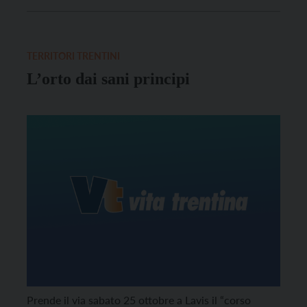
donando energia a quello che può, all’apparenza,
sembrare un semplice cumulo di terra -, e può forse
anche raccontarci […]
TERRITORI TRENTINI
L’orto dai sani principi
Prende il via sabato 25 ottobre a Lavis il “corso