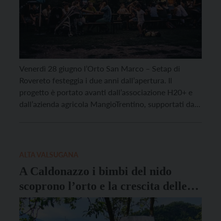
Venerdì 28 giugno l’Orto San Marco – Setap di
Rovereto festeggia i due anni dall’apertura. Il
progetto è portato avanti dall’associazione H20+ e
dall’azienda agricola MangioTrentino, supportati dal
Comune di Rovereto e dalle Fondazioni Caritro e
Franco DeMarchi attraverso il Bando Welfare KM0.
Primo esempio trentino di rigenerazione urbana su
base agricola, l’Orto San Marco […]
ALTA VALSUGANA
A Caldonazzo i bimbi del nido
scoprono l’orto e la crescita delle
piantine