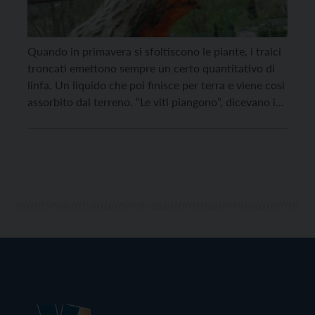
Quando in primavera si sfoltiscono le piante, i tralci
troncati emettono sempre un certo quantitativo di
linfa. Un liquido che poi finisce per terra e viene così
assorbito dal terreno. “Le viti piangono”, dicevano i
nostri contadini di un tempo, dopo aver potato le
piante e quando i tralci mutilati espellevano la linfa.
A Novaledo […]