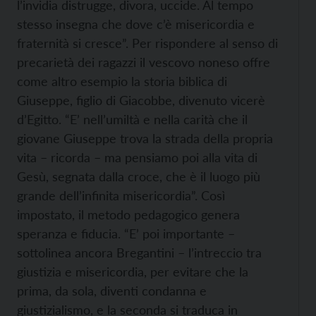
l’invidia distrugge, divora, uccide. Al tempo
stesso insegna che dove c’è misericordia e
fraternità si cresce”. Per rispondere al senso di
precarietà dei ragazzi il vescovo noneso offre
come altro esempio la storia biblica di
Giuseppe, figlio di Giacobbe, divenuto vicerè
d’Egitto. “E’ nell’umiltà e nella carità che il
giovane Giuseppe trova la strada della propria
vita – ricorda – ma pensiamo poi alla vita di
Gesù, segnata dalla croce, che è il luogo più
grande dell’infinita misericordia”. Così
impostato, il metodo pedagogico genera
speranza e fiducia. “E’ poi importante –
sottolinea ancora Bregantini – l’intreccio tra
giustizia e misericordia, per evitare che la
prima, da sola, diventi condanna e
giustizialismo, e la seconda si traduca in