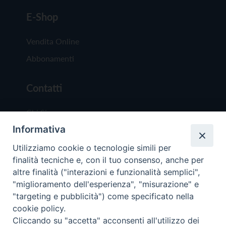
E-Shop
Vendita Online
Abbonamenti
Contatti
Chi Siamo
Informativa
Redazione
Scrivici
Utilizziamo cookie o tecnologie simili per
finalità tecniche e, con il tuo consenso, anche per
altre finalità ("interazioni e funzionalità semplici",
"miglioramento dell'esperienza", "misurazione" e
"targeting e pubblicità") come specificato nella
cookie policy.
Copyright © 2019 - Tutti i diritti riservati - Vit
Cliccando su "accetta" acconsenti all'utilizzo dei
Trentina Editrice