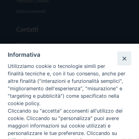
Vendita Online
Abbonamenti
Contatti
Chi Siamo
Informativa
Redazione
Scrivici
Utilizziamo cookie o tecnologie simili per
finalità tecniche e, con il tuo consenso, anche per
altre finalità ("interazioni e funzionalità semplici",
"miglioramento dell'esperienza", "misurazione" e
"targeting e pubblicità") come specificato nella
cookie policy.
Copyright © 2019 - Tutti i diritti riservati - Vit
Cliccando su "accetta" acconsenti all'utilizzo dei
Trentina Editrice
cookie. Cliccando su "personalizza" puoi avere
maggiori informazioni sui cookie utilizzati e
Privacy Policy
personalizzare le tue preferenze. Cliccando su
Torna all'inizi