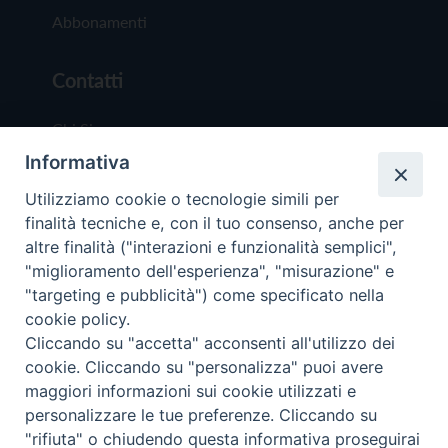
Abbonamenti
Contatti
Chi Siamo
Informativa
Redazione
Scrivici
Utilizziamo cookie o tecnologie simili per
finalità tecniche e, con il tuo consenso, anche per
altre finalità ("interazioni e funzionalità semplici",
"miglioramento dell'esperienza", "misurazione" e
"targeting e pubblicità") come specificato nella
cookie policy.
Copyright © 2019 - Tutti i diritti riservati - Vit
Cliccando su "accetta" acconsenti all'utilizzo dei
Trentina Editrice
cookie. Cliccando su "personalizza" puoi avere
maggiori informazioni sui cookie utilizzati e
Privacy Policy
personalizzare le tue preferenze. Cliccando su
Torna all'inizi
"rifiuta" o chiudendo questa informativa proseguirai