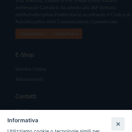
Vita Trentina, tramite la Fisc (Federazione Italiana
Settimanali Cattolici), ha aderito allo IAP (Istituto
dell'Autodisciplina Pubblicitaria) accettando il Codice di
Autodisciplina della Comunicazione Commerciale
Privacy Policy
Cookie Policy
E-Shop
Vendita Online
Abbonamenti
Contatti
Chi Siamo
Informativa
Redazione
Scrivici
Utilizziamo cookie o tecnologie simili per