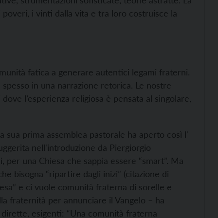
e, strumentazioni sofisticate, teorie astratte. La
poveri, i vinti dalla vita e tra loro costruisce la
nità fatica a generare autentici legami fraterni.
lve spesso in una narrazione retorica. Le nostre
 dove l’esperienza religiosa è pensata al singolare,
lla sua prima assemblea pastorale ha aperto così l'
suggerita nell'introduzione da Piergiorgio
li, per una Chiesa che sappia essere “smart”. Ma
e bisogna “ripartire dagli inizi” (citazione di
hiesa” e ci vuole comunità fraterna di sorelle e
 alla fraternità per annunciare il Vangelo – ha
dirette, esigenti: “Una comunità fraterna