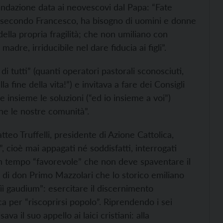
mandazione data ai neovescovi dal Papa: “Fate
e, secondo Francesco, ha bisogno di uomini e donne
ella propria fragilità; che non umiliano con
madre, irriducibile nel dare fiducia ai figli”.
di tutti” (quanti operatori pastorali sconosciuti,
 fine della vita!”) e invitava a fare dei Consigli
e insieme le soluzioni (“ed io insieme a voi”)
rne le nostre comunità”.
tteo Truffelli, presidente di Azione Cattolica,
, cioè mai appagati né soddisfatti, interrogati
 un tempo “favorevole” che non deve spaventare il
mo di don Primo Mazzolari che lo storico emiliano
lìì gaudium”: esercitare il discernimento
ca per “riscoprirsi popolo”. Riprendendo i sei
ava il suo appello ai laici cristiani: alla