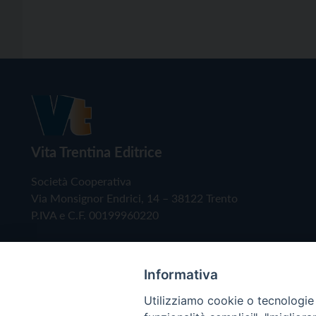
Vita Trentina Editrice
Società Cooperativa
Via Monsignor Endrici, 14 – 38122 Trento
P.IVA e C.F. 00199960220
Informativa
Utilizziamo cookie o tecnologie s