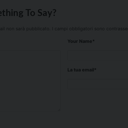
thing To Say?
mail non sarà pubblicato.
I campi obbligatori sono contrass
Your Name
*
La tua email
*