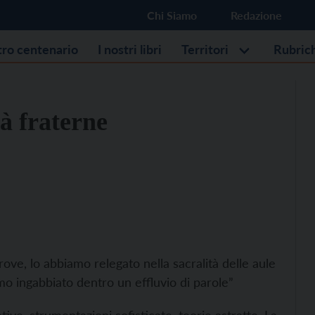
Chi Siamo
Redazione
stro centenario
I nostri libri
Territori
Rubric
à fraterne
ove, lo abbiamo relegato nella sacralità delle aule
amo ingabbiato dentro un effluvio di parole”