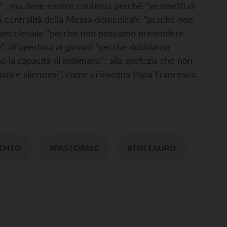
” , ma deve essere continua perchè “se smetti di
 alla centralità della Messa domenicale “perchè non
nfraecclesiale “perchè non possiamo pretendere
o”, all’apertura ai giovani “perchè dobbiamo
o la capacità di indignarsi”; alla profezia che non
diani e silenziosi”, come ci insegna Papa Francesco.
RENTO
#PASTORALE
#TISI LAURO