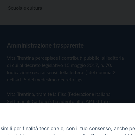
Scuola e cultura
Amministrazione trasparente
Vita Trentina percepisce i contributi pubblici all'editoria
di cui al decreto legislativo 15 maggio 2017, n. 70.
Indicazione resa ai sensi della lettera f) del comma 2
dell'art. 5 del medesimo decreto Lgs.
Vita Trentina, tramite la Fisc (Federazione Italiana
Settimanali Cattolici), ha aderito allo IAP (Istituto
dell'Autodisciplina Pubblicitaria) accettando il Codice di
Autodisciplina della Comunicazione Commerciale
imili per finalità tecniche e, con il tuo consenso, anche per 
Privacy Policy
Cookie Policy