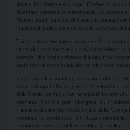
dove si banchetta e si piange”. E infine la racco
diventare pastorale la misericordia”. La pastoral
“destabilizzati” da Gesù di Nazareth, consapevoli d
implacabili giudizi, ma applicano la tenerezza della 
Tisi ricordava che questa pastorale “è alla portata 
senza riconoscimenti e diplomi ci precederanno alla
pastorali di prossimo rinnovo il luogo in cui cercar
partendo dal compito iniziale: far diventare frate
In apertura di assemblea, la relazione del prof. Ma
aveva sviluppato l’immagine dei “credenti inquieti”
dalla Parola, né tiepidi né rassegnati davanti ad
cristiano. “Non ci si può imborghesire”, il richia
rilanciava declinando i verbi-chiave della “Evange
comunitario, combattere la tristezza indibidualisti
stimolanti interventi dell’assemblea, Truffelli precis