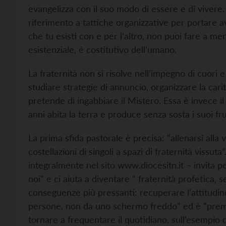
evangelizza con il suo modo di essere e di vivere.
riferimento a tattiche organizzative per portare av
che tu esisti con e per l’altro, non puoi fare a me
esistenziale, è costitutivo dell’umano.
La fraternità non si risolve nell’impegno di cuori
studiare strategie di annuncio, organizzare la carità
pretende di ingabbiare il Mistero. Essa è invece i
anni abita la terra e produce senza sosta i suoi frut
La prima sfida pastorale è precisa: “allenarsi alla 
costellazioni di singoli a spazi di fraternità vissut
integralmente nel sito
www.diocesitn.it – invita p
noi” e ci aiuta a diventare “ fraternità profetica, 
conseguenze più pressanti: recuperare l’attitudine
persone, non da uno schermo freddo” ed è “premes
tornare a frequentare il quotidiano, sull’esempio 