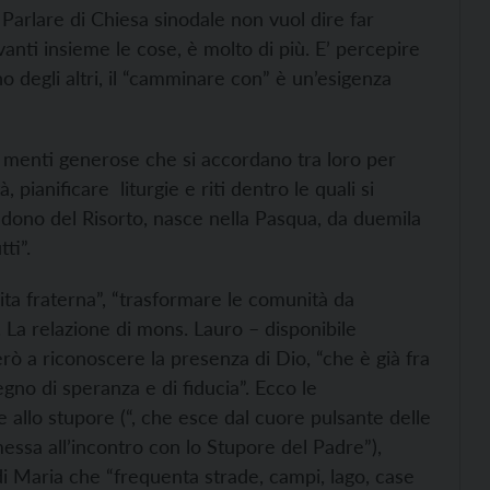
 Parlare di Chiesa sinodale non vuol dire far
anti insieme le cose, è molto di più. E’ percepire
no degli altri, il “camminare con” è un’esigenza
 e menti generose che si accordano tra loro per
, pianificare liturgie e riti dentro le quali si
l dono del Risorto, nasce nella Pasqua, da duemila
ti”.
vita fraterna”, “trasformare le comunità da
a”. La relazione di mons. Lauro – disponibile
erò a riconoscere la presenza di Dio, “che è già fra
segno di speranza e di fiducia”. Ecco le
 allo stupore (“, che esce dal cuore pulsante delle
sa all’incontro con lo Stupore del Padre”),
di Maria che “frequenta strade, campi, lago, case