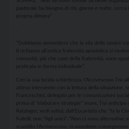
SOMM2: “Non servono fredde alchimie organizzativ
pastorale ha bisogno di chi, giorno e notte, cerca i 
propria dimora”
.
“Dobbiamo ammettere che la vita delle nostre comu
Il richiamo all’antica fraternità apostolica si riso
comunità, più che case della fraternità, sono spazi
praticata in forma individuale”.
Con la sua lucida schiettezza, l'Arcivescovo Tisi a
atteso intervento con la lettura della situazione, 
Franceschini, delegato per le comunicazioni socia
prima di ”elaborare strategie” mons. Tisi anticipa ch
Ratzinger, vedi sotto), dall'Eucaristia che “fa la C
fratelli, non “figli unici”. “Non ci sono alternative
scandito l’Arcivescovo, ricavandone conseguenze 