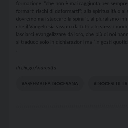
formazione, “che non è mai raggiunta per sempre
formarti rischi di deformarti”; alla spiritualità e
dovremo mai staccare la spina”;, al pluralismo i
che il Vangelo sia vissuto da tutti allo stesso mod
lasciarci evangelizzare da loro, che più di noi hann
si traduce solo in dichiarazioni ma “in gesti quoti
.
di
Diego Andreatta
#ASSEMBLEA DIOCESANA
#DIOCESI DI T