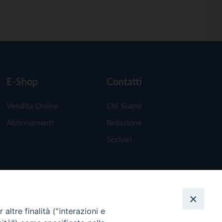
E-Shop
Contatti
Vendita Online
Chi Siamo
Abbonamenti
Redazione
Scrivici
altre finalità ("interazioni e