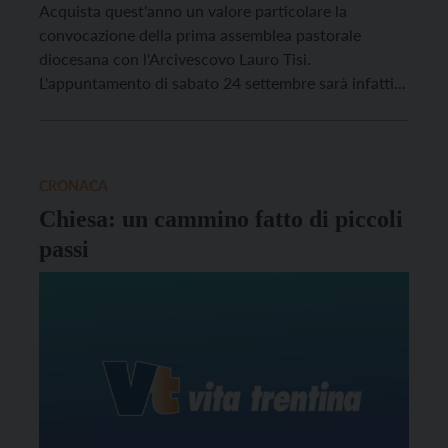
Acquista quest'anno un valore particolare la
convocazione della prima assemblea pastorale
diocesana con l'Arcivescovo Lauro Tisi.
L'appuntamento di sabato 24 settembre sarà infatti
molto importante per sintonizzare tutta la Chiesa
trentina sui temi già lanciati nella prima Lettera
pastorale “Silenzio e attesa”, pubblicata per San
Vigilio, e per cominciare anche a darvi sviluppo e
CRONACA
attuazione.
Chiesa: un cammino fatto di piccoli
passi