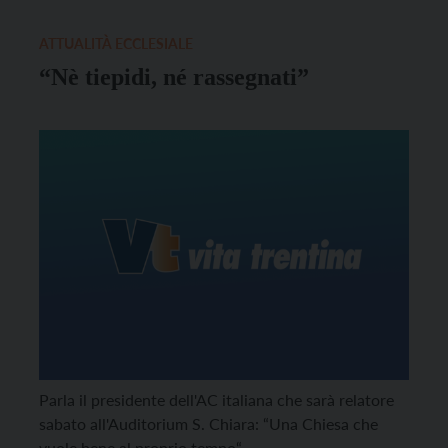
astratte. La pastorale ha bisogno di chi, giorno e
notte, cerca i poveri, i vinti dalla vita e tra loro
ATTUALITÀ ECCLESIALE
costruisce la propria dimora”]tract.
“Nè tiepidi, né rassegnati”
Parla il presidente dell'AC italiana che sarà relatore
sabato all'Auditorium S. Chiara: “Una Chiesa che
vuole bene al proprio tempo“.