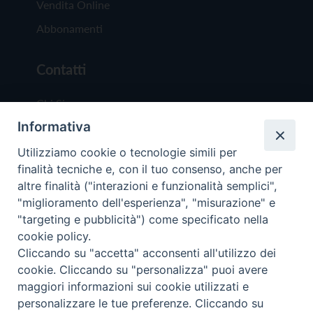
Vendita Online
Abbonamenti
Contatti
Chi Siamo
Informativa
Redazione
Scrivici
Utilizziamo cookie o tecnologie simili per
finalità tecniche e, con il tuo consenso, anche per
altre finalità ("interazioni e funzionalità semplici",
"miglioramento dell'esperienza", "misurazione" e
"targeting e pubblicità") come specificato nella
cookie policy.
Copyright © 2019 - Tutti i diritti riservati - Vit
Cliccando su "accetta" acconsenti all'utilizzo dei
Trentina Editrice
cookie. Cliccando su "personalizza" puoi avere
maggiori informazioni sui cookie utilizzati e
Privacy Policy
personalizzare le tue preferenze. Cliccando su