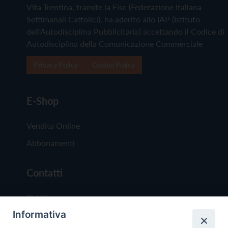
Vita Trentina, tramite la Fisc (Federazione Italiana
Settimanali Cattolici), ha aderito allo IAP (Istituto
dell'Autodisciplina Pubblicitaria) accettando il Codice di
Autodisciplina della Comunicazione Commerciale
Privacy Policy
Cookie Policy
E-Shop
Vendita Online
Abbonamenti
Contatti
Chi Siamo
Informativa
Redazione