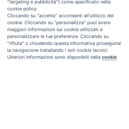
"targeting e pubblicità") come specificato nella
dell'Autodisciplina Pubblicitaria) accettando il Codice di
cookie policy.
Autodisciplina della Comunicazione Commerciale
Cliccando su "accetta" acconsenti all'utilizzo dei
Privacy Policy
Cookie Policy
cookie. Cliccando su "personalizza" puoi avere
maggiori informazioni sui cookie utilizzati e
personalizzare le tue preferenze. Cliccando su
E-Shop
"rifiuta" o chiudendo questa informativa proseguirai
la navigazione installando i soli cookie tecnici.
Vendita Online
Ulteriori informazioni sono disponibili nella
cookie
Preferenze Cookie
policy
completa.
Abbonamenti
Personalizza
Contatti
Chi Siamo
Rifiuta
Redazione
Accetta
Scrivici