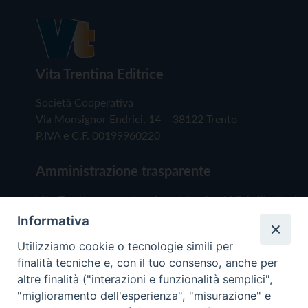
Vita Trentina Editrice
Società Cooperativa
Via Monsignor Endrici, 14 – 38122 Trento
P.IVA e C.F. 00199960220
Amministrazione trasparente
Vita Trentina percepisce i contributi pubblici all'editoria 
cui al decreto legislativo 15 maggio 2017, n. 70.
Informativa
Indicazione resa ai sensi della lettera f) del comma 2
Utilizziamo cookie o tecnologie simili per
dell'art. 5 del medesimo decreto Lgs.
finalità tecniche e, con il tuo consenso, anche per
altre finalità ("interazioni e funzionalità semplici",
Vita Trentina, tramite la Fisc (Federazione Italiana
"miglioramento dell'esperienza", "misurazione" e
Settimanali Cattolici), ha aderito allo IAP (Istituto