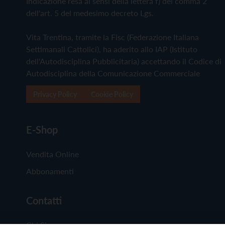
Indicazione resa ai sensi della lettera f) del comma 2
dell'art. 5 del medesimo decreto Lgs.
Vita Trentina, tramite la Fisc (Federazione Italiana
Settimanali Cattolici), ha aderito allo IAP (Istituto
dell'Autodisciplina Pubblicitaria) accettando il Codice di
Autodisciplina della Comunicazione Commerciale
Privacy Policy
Cookie Policy
E-Shop
Vendita Online
Abbonamenti
Contatti
Chi Siamo