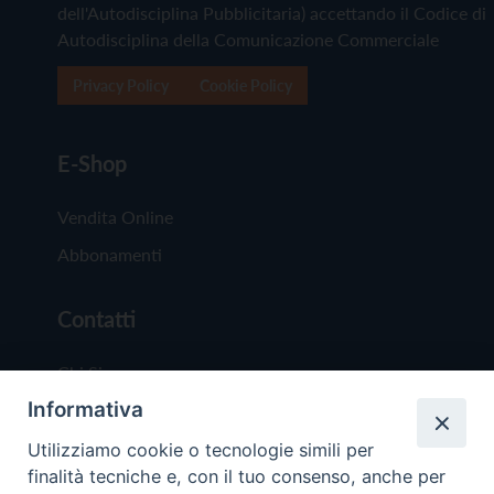
dell'Autodisciplina Pubblicitaria) accettando il Codice di
Autodisciplina della Comunicazione Commerciale
Privacy Policy
Cookie Policy
E-Shop
Vendita Online
Abbonamenti
Contatti
Chi Siamo
Informativa
Redazione
Scrivici
Utilizziamo cookie o tecnologie simili per
finalità tecniche e, con il tuo consenso, anche per