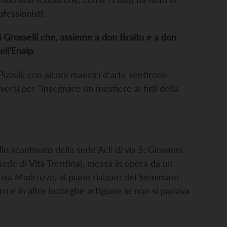
fessionisti.
 Grosselli
che
, assieme a don Braito e a don
ell’Enaip.
izzolli con alcuni maestri d'arte sentirono
ersi per “insegnare un mestiere ai figli della
llo scantinato della sede Acli di via S. Giovanni
 sede di Vita Trentina), messa in opera da un
 via Madruzzo, al piano rialzato del Seminario
o e in altre botteghe artigiane (e non si parlava