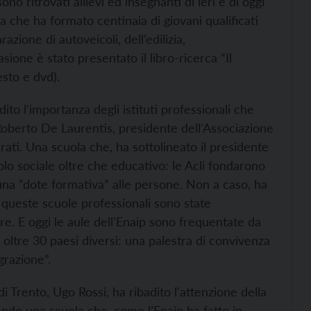
ono ritrovati allievi ed insegnanti di ieri e di oggi
ca che ha formato centinaia di giovani qualificati
zione di autoveicoli, dell’edilizia,
asione è stato presentato il libro-ricerca “Il
sto e dvd).
ito l'importanza degli istituti professionali che
 Roberto De Laurentis, presidente dell'Associazione
rati. Una scuola che, ha sottolineato il presidente
lo sociale oltre che educativo: le Acli fondarono
 una “dote formativa” alle persone. Non a caso, ha
e, queste scuole professionali sono state
re. E oggi le aule dell’Enaip sono frequentate da
oltre 30 paesi diversi: una palestra di convivenza
grazione”.
di Trento, Ugo Rossi, ha ribadito l'attenzione della
endo una scuola che, come l’Enaip ha fatto in