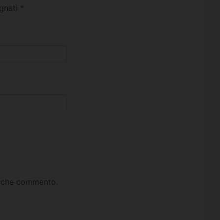
egnati
*
ta che commento.