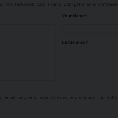
mail non sarà pubblicato.
I campi obbligatori sono contrass
Your Name
*
La tua email
*
e, email e sito web in questo browser per la prossima vol