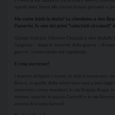
questi anni, formi allo stesso tempo persone e pro
Ma c
ome iniziò la storia?
Lo chiediamo a
d
on Bepi
Passerini, fu uno dei primi “catechisti circolanti” d
Giorgio Fedrizzi, Ottorino Chizzola e don Rodolfo P
l'urgenza – dopo le macerie della guerra – di muov
guerra”, cominciando dal capoluogo.
E cosa successe?
I maestri artigiani c'erano, le sedi si trovarono: ne
Bosco; in quello della misteriosa casa a lato (oggi
misterioso corso muratori; in via Brigata Acqui; in
minore; nonché in piazza Garzetti e in via Brenner
ancora di scuola-lavoro!).