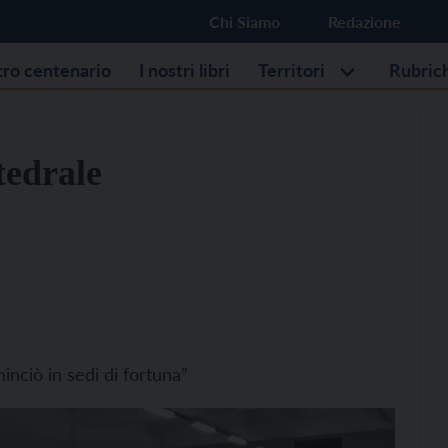
Chi Siamo
Redazione
stro centenario
I nostri libri
Territori
Rubric
tedrale
inciò in sedi di fortuna”