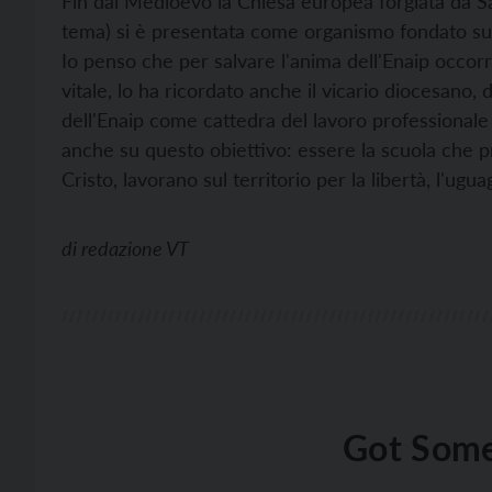
Fin dal Medioevo la Chiesa europea forgiata da S
tema) si è presentata come organismo fondato sul l
Io penso che per salvare l'anima dell'Enaip occo
vitale, lo ha ricordato anche il vicario diocesano, 
dell'Enaip come cattedra del lavoro professionale 
anche su questo obiettivo: essere la scuola che 
Cristo, lavorano sul territorio per la libertà, l'ugua
di
redazione VT
Got Some