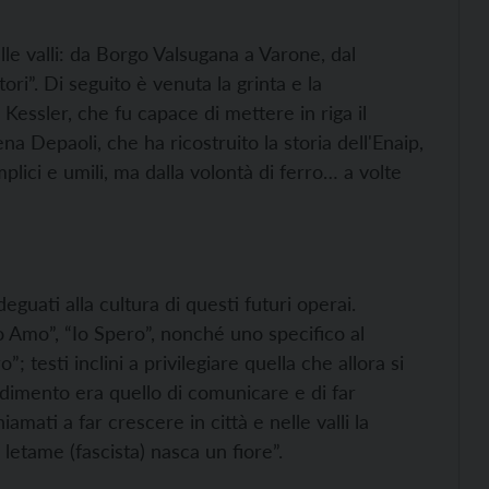
le valli: da Borgo Valsugana a Varone, dal
ri”. Di seguito è venuta la grinta e la
Kessler, che fu capace di mettere in riga il
 Depaoli, che ha ricostruito la storia dell'Enaip,
plici e umili, ma dalla volontà di ferro… a volte
eguati alla cultura di questi futuri operai.
 Amo”, “Io Spero”, nonché uno specifico al
 testi inclini a privilegiare quella che allora si
endimento era quello di comunicare e di far
iamati a far crescere in città e nelle valli la
letame (fascista) nasca un fiore”.