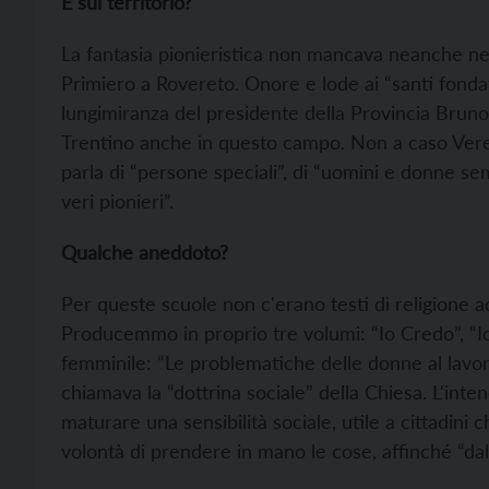
E sul territorio?
La fantasia pionieristica non mancava neanche nel
Primiero a Rovereto. Onore e lode ai “santi fondato
lungimiranza del presidente della Provincia Bruno 
Trentino anche in questo campo. Non a caso Verena
parla di “persone speciali”, di “uomini e donne sem
veri pionieri”.
Qualche aneddoto?
Per queste scuole non c'erano testi di religione ad
Producemmo in proprio tre volumi: “Io Credo”, “Io
femminile: “Le problematiche delle donne al lavoro”;
chiamava la “dottrina sociale” della Chiesa. L'int
maturare una sensibilità sociale, utile a cittadini ch
volontà di prendere in mano le cose, affinché “dal 