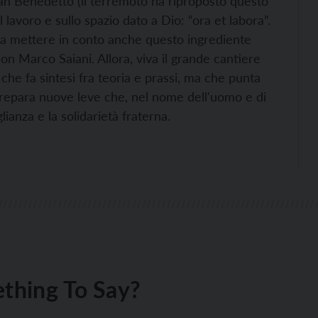
an Benedetto (il terremoto ha riproposto questo
avoro e sullo spazio dato a Dio: “ora et labora”.
rra mettere in conto anche questo ingrediente
don Marco Saiani. Allora, viva il grande cantiere
che fa sintesi fra teoria e prassi, ma che punta
prepara nuove leve che, nel nome dell'uomo e di
glianza e la solidarietà fraterna.
thing To Say?