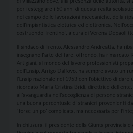
di Villazzano dove, alla presenza delle autorità, si s
per festeggiare i 50 anni di questa realtà scolasti
nel campo delle lavorazioni meccaniche, della ripara
dell’impiantistica elettrica ed elettronica. Nell’occ
costruendo Trentino”, a cura di Verena Depaoli (te
Il sindaco di Trento, Alessandro Andreatta, ha ribad
insegnano l'arte del fare, offrendo, ha rimarcato
Artigiani, al mondo del lavoro professionisti prepa
dell’Enaip, Arrigo Dalfovo, ha sempre avuto un ruo
l’Enaip nazionale nel 1953 con l’obiettivo di dare
ricordato Maria Cristina Bridi, direttrice dell’ent
all’avanguardia nell’accoglienza di persone stranie
una buona percentuale di stranieri provenienti da 
“forse un po’ complicata, ma necessaria per l’inte
In chiusura, il presidente della Giunta provinciale 
Provincia sul rapporto tra scuola e lavoro, intend