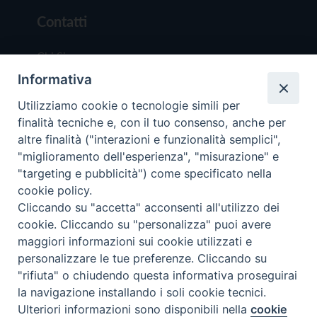
Contatti
Chi Siamo
Informativa
Redazione
Scrivici
Utilizziamo cookie o tecnologie simili per
finalità tecniche e, con il tuo consenso, anche per
altre finalità ("interazioni e funzionalità semplici",
"miglioramento dell'esperienza", "misurazione" e
"targeting e pubblicità") come specificato nella
cookie policy.
Copyright © 2019 - Tutti i diritti riservati - Vit
Cliccando su "accetta" acconsenti all'utilizzo dei
Trentina Editrice
cookie. Cliccando su "personalizza" puoi avere
maggiori informazioni sui cookie utilizzati e
Privacy Policy
personalizzare le tue preferenze. Cliccando su
Torna all'inizi
"rifiuta" o chiudendo questa informativa proseguirai
la navigazione installando i soli cookie tecnici.
Ulteriori informazioni sono disponibili nella
cookie
Preferenze Cookie