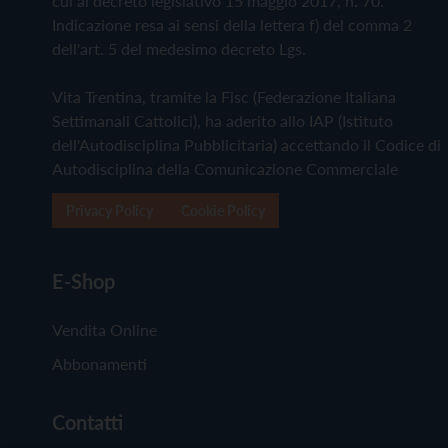
cui al decreto legislativo 15 maggio 2017, n. 70.
Indicazione resa ai sensi della lettera f) del comma 2
dell'art. 5 del medesimo decreto Lgs.
Vita Trentina, tramite la Fisc (Federazione Italiana
Settimanali Cattolici), ha aderito allo IAP (Istituto
dell'Autodisciplina Pubblicitaria) accettando il Codice di
Autodisciplina della Comunicazione Commerciale
Privacy Policy
Cookie Policy
E-Shop
Vendita Online
Abbonamenti
Contatti