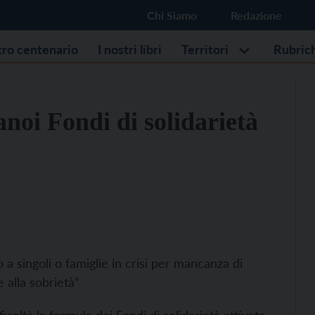
Chi Siamo
Redazione
stro centenario
I nostri libri
Territori
Rubric
anoi Fondi di solidarietà
 a singoli o famiglie in crisi per mancanza di
 alla sobrietà”