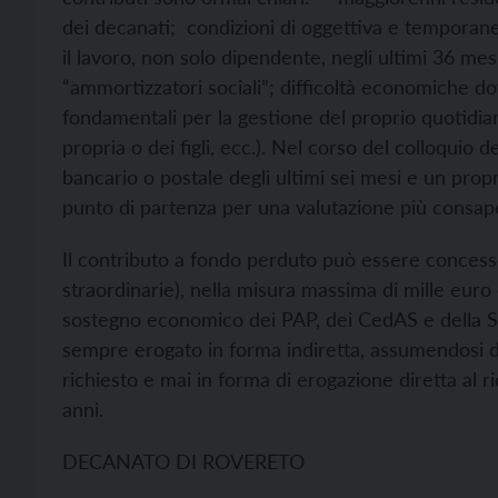
dei decanati; condizioni di oggettiva e temporane
il lavoro, non solo dipendente, negli ultimi 36 mesi
“ammortizzatori sociali”; difficoltà economiche d
fondamentali per la gestione del proprio quotidiano
propria o dei figli, ecc.). Nel corso del colloqui
bancario o postale degli ultimi sei mesi e un propr
punto di partenza per una valutazione più consape
Il contributo a fondo perduto può essere concesso
straordinarie), nella misura massima di mille euro 
sostegno economico dei PAP, dei CedAS e della Sa
sempre erogato in forma indiretta, assumendosi di
richiesto e mai in forma di erogazione diretta al r
anni.
DECANATO DI ROVERETO