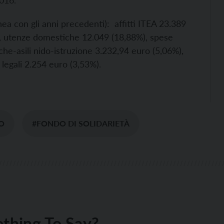
2016.
inea con gli anni precedenti): affitti ITEA 23.389
%), utenze domestiche 12.049 (18,88%), spese
he-asili nido-istruzione 3.232,94 euro (5,06%),
legali 2.254 euro (3,53%).
O
#FONDO DI SOLIDARIETÀ
thing To Say?