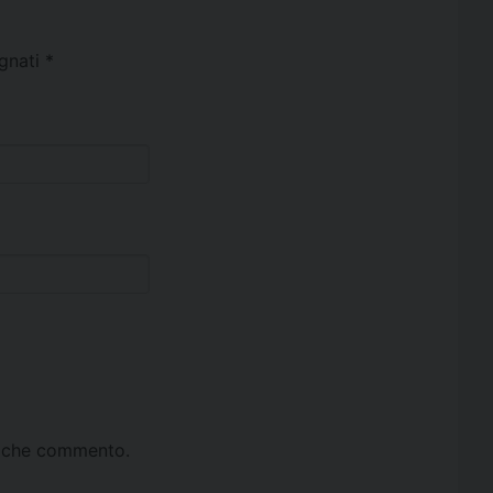
egnati
*
ta che commento.