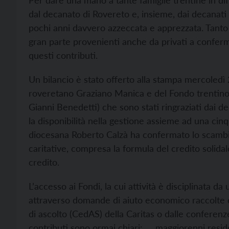
Per dare una mano a tante famiglie trentine in diff
dal decanato di Rovereto e, insieme, dai decanati 
pochi anni davvero azzeccata e apprezzata. Tanto 
gran parte provenienti anche da privati a conferm
questi contributi.
Un bilancio è stato offerto alla stampa mercoled
roveretano Graziano Manica e del Fondo trentino
Gianni Benedetti) che sono stati ringraziati dai d
la disponibilità nella gestione assieme ad una cinqu
diocesana Roberto Calzà ha confermato lo scambio 
caritative, compresa la formula del credito solidale
credito.
L’accesso ai Fondi, la cui attività è disciplinata
attraverso domande di aiuto economico raccolte da
di ascolto (CedAS) della Caritas o dalle conferenze
contributi sono ormai chiari: maggiorenni residen