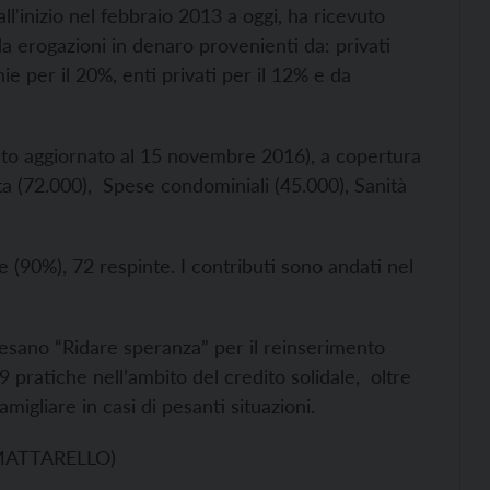
all'inizio nel febbraio 2013 a oggi, ha ricevuto
 erogazioni in denaro provenienti da: privati
hie per il 20%, enti privati per il 12% e da
dato aggiornato al 15 novembre 2016), a copertura
enta (72.000), Spese condominiali (45.000), Sanità
 (90%), 72 respinte. I contributi sono andati nel
cesano “Ridare speranza” per il reinserimento
 pratiche nell’ambito del credito solidale, oltre
igliare in casi di pesanti situazioni.
MATTARELLO)