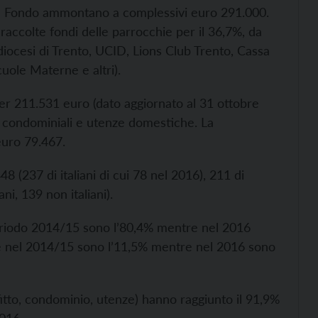
 del Fondo ammontano a complessivi euro 291.000.
raccolte fondi delle parrocchie per il 36,7%, da
cidiocesi di Trento, UCID, Lions Club Trento, Cassa
uole Materne e altri).
er 211.531 euro (dato aggiornato al 31 ottobre
se condominiali e utenze domestiche. La
euro 79.467.
237 di italiani di cui 78 nel 2016), 211 di
ni, 139 non italiani).
 periodo 2014/15 sono l’80,4% mentre nel 2016
he nel 2014/15 sono l’11,5% mentre nel 2016 sono
fitto, condominio, utenze) hanno raggiunto il 91,9%