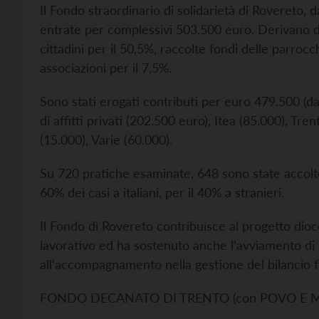
Il Fondo straordinario di solidarietà di Rovereto, d
entrate per complessivi 503.500 euro. Derivano da
cittadini per il 50,5%, raccolte fondi delle parrocc
associazioni per il 7,5%.
Sono stati erogati contributi per euro 479.500 (
di affitti privati (202.500 euro), Itea (85.000), Tr
(15.000), Varie (60.000).
Su 720 pratiche esaminate, 648 sono state accolte
60% dei casi a italiani, per il 40% a stranieri.
Il Fondo di Rovereto contribuisce al progetto dio
lavorativo ed ha sostenuto anche l’avviamento di 9
all’accompagnamento nella gestione del bilancio fam
FONDO DECANATO DI TRENTO (con POVO E 