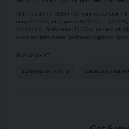
nel 2014/15 e il 91,38% nei primi dieci mesi del 
Nel dettaglio del 2016 (in termini percentuali in l
euro (36,65%), affitti privati 14.179 euro (22,22
condominiali 8.696 euro (13,63%), mense scolastic
spese sanitarie-rinnovi permessi soggiorno-spese 
di
redazione VT
#CARITAS DI TRENTO
#DIOCESI DI TRENT
Got Some