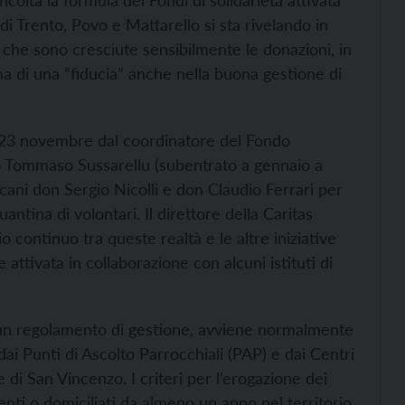
icoltà la formula dei Fondi di solidarietà attivata
di Trento, Povo e Mattarello si sta rivelando in
che sono cresciute sensibilmente le donazioni, in
a di una “fiducia” anche nella buona gestione di
ì 23 novembre dal coordinatore del Fondo
 Tommaso Sussarellu (subentrato a gennaio a
ecani don Sergio Nicolli e don Claudio Ferrari per
antina di volontari. Il direttore della Caritas
continuo tra queste realtà e le altre iniziative
 attivata in collaborazione con alcuni istituti di
 da un regolamento di gestione, avviene normalmente
i Punti di Ascolto Parrocchiali (PAP) e dai Centri
 di San Vincenzo. I criteri per l’erogazione dei
ti o domiciliati da almeno un anno nel territorio