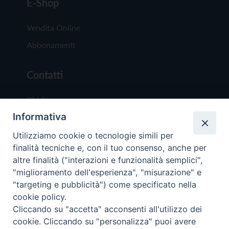
E-Shop
Vendita Online
Abbonamenti
Contatti
Chi Siamo
Informativa
Redazione
Scrivici
Utilizziamo cookie o tecnologie simili per
finalità tecniche e, con il tuo consenso, anche per
altre finalità ("interazioni e funzionalità semplici",
"miglioramento dell'esperienza", "misurazione" e
"targeting e pubblicità") come specificato nella
cookie policy.
Copyright © 2019 - Tutti i diritti riservati - Vit
Cliccando su "accetta" acconsenti all'utilizzo dei
Trentina Editrice
cookie. Cliccando su "personalizza" puoi avere