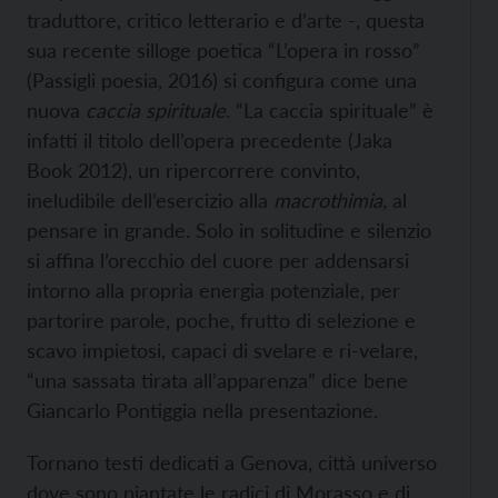
traduttore, critico letterario e d’arte -, questa
sua recente silloge poetica “L’opera in rosso”
(Passigli poesia, 2016) si configura come una
nuova
caccia spirituale
. “La caccia spirituale” è
infatti il titolo dell’opera precedente (Jaka
Book 2012), un ripercorrere convinto,
ineludibile dell’esercizio alla
macrothimia,
al
pensare in grande. Solo in solitudine e silenzio
si affina l’orecchio del cuore per addensarsi
intorno alla propria energia potenziale, per
partorire parole, poche, frutto di selezione e
scavo impietosi, capaci di svelare e ri-velare,
“una sassata tirata all’apparenza” dice bene
Giancarlo Pontiggia nella presentazione.
Tornano testi dedicati a Genova, città universo
dove sono piantate le radici di Morasso e di