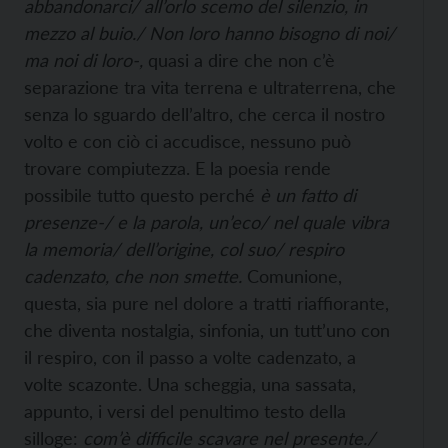
abbandonarci/ all’orlo scemo del silenzio, in
mezzo al buio./ Non loro hanno bisogno di noi/
ma noi di loro-,
quasi a dire che non c’è
separazione tra vita terrena e ultraterrena, che
senza lo sguardo dell’altro, che cerca il nostro
volto e con ciò ci accudisce, nessuno può
trovare compiutezza. E la poesia rende
possibile tutto questo perché
è un fatto di
presenze-/ e la parola, un’eco/ nel quale vibra
la memoria/ dell’origine, col suo/ respiro
cadenzato, che non smette.
Comunione,
questa, sia pure nel dolore a tratti riaffiorante,
che diventa nostalgia, sinfonia, un tutt’uno con
il respiro, con il passo a volte cadenzato, a
volte scazonte. Una scheggia, una sassata,
appunto, i versi del penultimo testo della
silloge:
com’è difficile scavare nel presente./