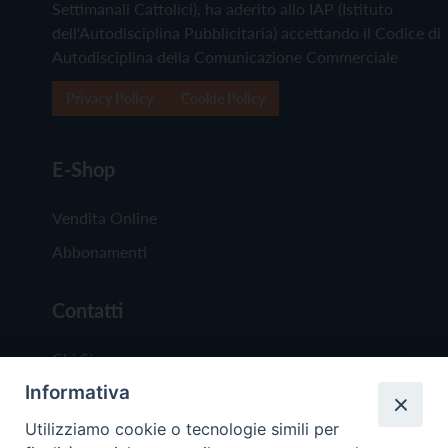
Settimanali Cattolici), ha aderito allo IAP (Istituto
dell'Autodisciplina Pubblicitaria) accettando il Codice di
Autodisciplina della Comunicazione Commerciale
Privacy Policy
Cookie Policy
E-Shop
Vendita Online
Abbonamenti
Contatti
Chi Siamo
Informativa
Redazione
Scrivici
Utilizziamo cookie o tecnologie simili per