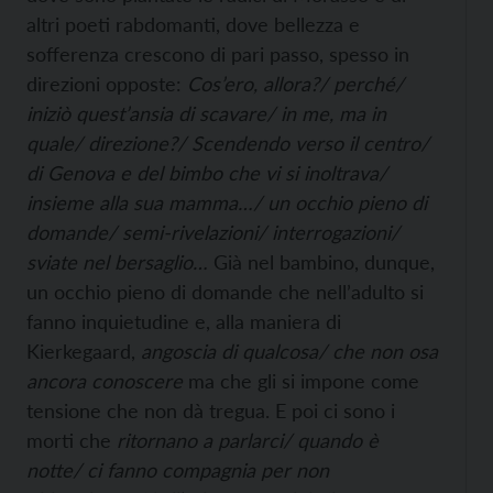
altri poeti rabdomanti, dove bellezza e
sofferenza crescono di pari passo, spesso in
direzioni opposte:
Cos’ero, allora?/ perché/
iniziò quest’ansia di scavare/ in me, ma in
quale/ direzione?/ Scendendo verso il centro/
di Genova e del bimbo che vi si inoltrava/
insieme alla sua mamma…/ un occhio pieno di
domande/ semi-rivelazioni/ interrogazioni/
sviate nel bersaglio…
Già nel bambino, dunque,
un occhio pieno di domande che nell’adulto si
fanno inquietudine e, alla maniera di
Kierkegaard,
angoscia di qualcosa/ che non osa
ancora conoscere
ma che gli si impone come
tensione che non dà tregua. E poi ci sono i
morti che
ritornano a parlarci/ quando è
notte/ ci fanno compagnia per non