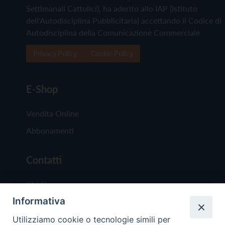
Settimanali Cattolici), ha aderito allo IAP (Istituto
dell'Autodisciplina Pubblicitaria) accettando il Codice di
Autodisciplina della Comunicazione Commerciale
Privacy Policy
Cookie Policy
E-Shop
Vendita Online
Abbonamenti
Contatti
Chi Siamo
Informativa
Redazione
Scrivici
Utilizziamo cookie o tecnologie simili per