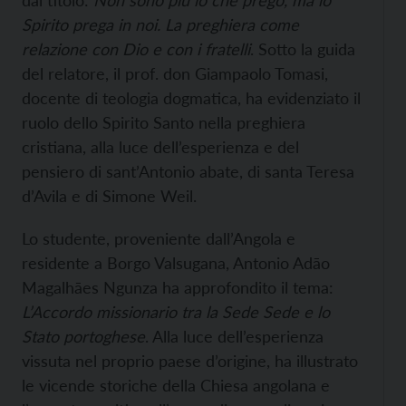
dal titolo:
Non sono più io che prego, ma lo
Spirito prega in noi. La preghiera come
relazione con Dio e con i fratelli
. Sotto la guida
del relatore, il prof. don Giampaolo Tomasi,
docente di teologia dogmatica, ha evidenziato il
ruolo dello Spirito Santo nella preghiera
cristiana, alla luce dell’esperienza e del
pensiero di sant’Antonio abate, di santa Teresa
d’Avila e di Simone Weil.
Lo studente, proveniente dall’Angola e
residente a Borgo Valsugana, Antonio Adāo
Magalhāes Ngunza ha approfondito il tema:
L’Accordo missionario tra la Sede Sede e lo
Stato
portoghese
. Alla luce dell’esperienza
vissuta nel proprio paese d’origine, ha illustrato
le vicende storiche della Chiesa angolana e