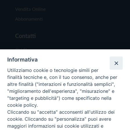
Vendita Online
Abbonamenti
Contatti
Chi Siamo
Informativa
Redazione
Scrivici
Utilizziamo cookie o tecnologie simili per
finalità tecniche e, con il tuo consenso, anche per
altre finalità ("interazioni e funzionalità semplici",
"miglioramento dell'esperienza", "misurazione" e
"targeting e pubblicità") come specificato nella
cookie policy.
Copyright © 2019 - Tutti i diritti riservati - Vit
Cliccando su "accetta" acconsenti all'utilizzo dei
Trentina Editrice
cookie. Cliccando su "personalizza" puoi avere
maggiori informazioni sui cookie utilizzati e
Privacy Policy