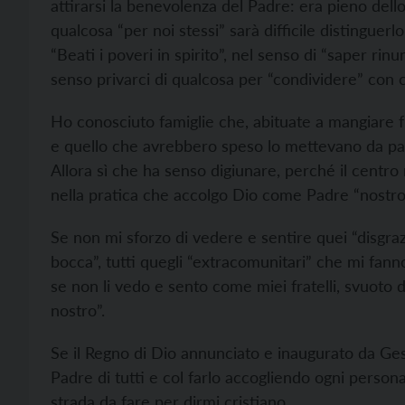
attirarsi la benevolenza del Padre: era pieno dell
qualcosa “per noi stessi” sarà difficile distinguerl
“Beati i poveri in spirito”, nel senso di “saper rinun
senso privarci di qualcosa per “condividere” con 
Ho conosciuto famiglie che, abituate a mangiare f
e quello che avrebbero speso lo mettevano da par
Allora sì che ha senso digiunare, perché il centro 
nella pratica che accolgo Dio come Padre “nostro
Se non mi sforzo di vedere e sentire quei “disgrazi
bocca”, tutti quegli “extracomunitari” che mi fa
se non li vedo e sento come miei fratelli, svuoto 
nostro”.
Se il Regno di Dio annunciato e inaugurato da Ge
Padre di tutti e col farlo accogliendo ogni person
strada da fare per dirmi cristiano.