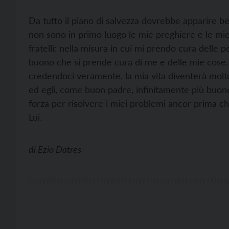
Da tutto il piano di salvezza dovrebbe apparire be
non sono in primo luogo le mie preghiere e le mie
fratelli: nella misura in cui mi prendo cura delle p
buono che si prende cura di me e delle mie cose. S
credendoci veramente, la mia vita diventerà molt
ed egli, come buon padre, infinitamente più buono
forza per risolvere i miei problemi ancor prima c
Lui.
di
Ezio Datres