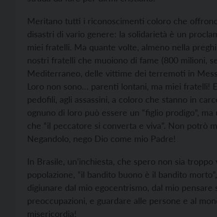
Meritano tutti i riconoscimenti coloro che offron
disastri di vario genere: la solidarietà è un procl
miei fratelli. Ma quante volte, almeno nella pregh
nostri fratelli che muoiono di fame (800 milioni, 
Mediterraneo, delle vittime dei terremoti in Mess
Loro non sono… parenti lontani, ma miei fratelli! E 
pedofili, agli assassini, a coloro che stanno in car
ognuno di loro può essere un “figlio prodigo”, ma
che “il peccatore si converta e viva”. Non potrò ma
Negandolo, nego Dio come mio Padre!
In Brasile, un’inchiesta, che spero non sia troppo v
popolazione, “il bandito buono è il bandito morto”,
digiunare dal mio egocentrismo, dal mio pensare so
preoccupazioni, e guardare alle persone e al mond
misericordia!