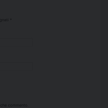
egnati
*
ta che commento.