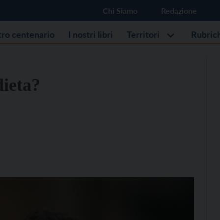
Chi Siamo
Redazione
stro centenario
I nostri libri
Territori
Rubric
dieta?