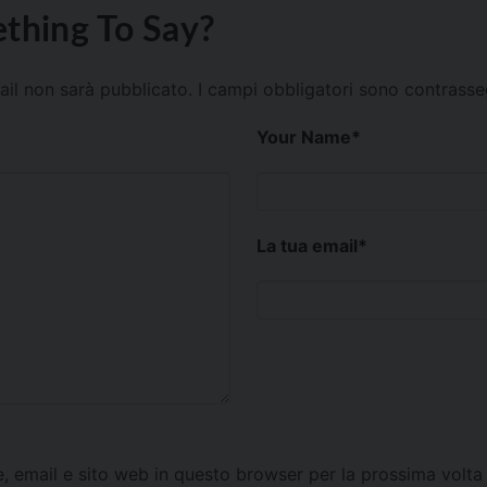
thing To Say?
mail non sarà pubblicato.
I campi obbligatori sono contrass
Your Name
*
La tua email
*
e, email e sito web in questo browser per la prossima vol