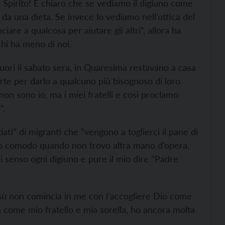
o Spirito! È chiaro che se vediamo il digiuno come
o da una dieta. Se invece lo vediamo nell’ottica del
ciare a qualcosa per aiutare gli altri”, allora ha
chi ha meno di noi.
uori il sabato sera, in Quaresima restavano a casa
te per darlo a qualcuno più bisognoso di loro.
non sono io, ma i miei fratelli e cosi proclamo
”.
ati” di migranti che “vengono a toglierci il pane di
nno comodo quando non trovo altra mano d’opera,
di senso ogni digiuno e pure il mio dire “Padre
sù non comincia in me con l’accogliere Dio come
a come mio fratello e mia sorella, ho ancora molta