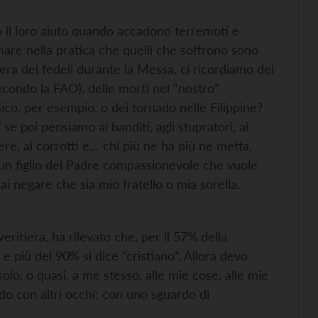
o il loro aiuto quando accadono terremoti e
amare nella pratica che quelli che soffrono sono
iera dei fedeli durante la Messa, ci ricordiamo dei
secondo la FAO), delle morti nel “nostro”
ico, per esempio, o dei tornado nelle Filippine?
se poi pensiamo ai banditi, agli stupratori, ai
cere, ai corrotti e… chi più ne ha più ne metta,
 un figlio del Padre compassionevole che vuole
i negare che sia mio fratello o mia sorella.
eritiera, ha rilevato che, per il 57% della
 e più del 90% si dice “cristiano”. Allora devo
lo, o quasi, a me stesso, alle mie cose, alle mie
o con altri occhi: con uno sguardo di