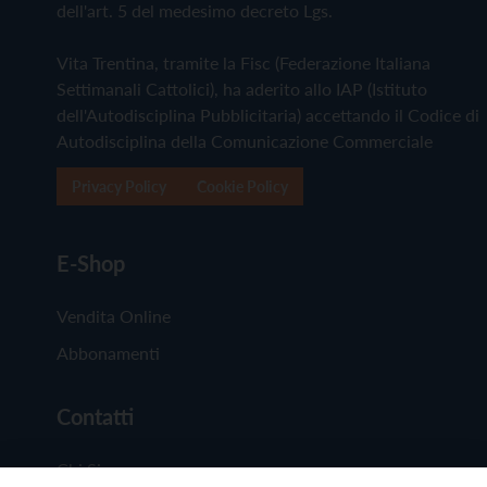
dell'art. 5 del medesimo decreto Lgs.
Vita Trentina, tramite la Fisc (Federazione Italiana
Settimanali Cattolici), ha aderito allo IAP (Istituto
dell'Autodisciplina Pubblicitaria) accettando il Codice di
Autodisciplina della Comunicazione Commerciale
Privacy Policy
Cookie Policy
E-Shop
Vendita Online
Abbonamenti
Contatti
Chi Siamo