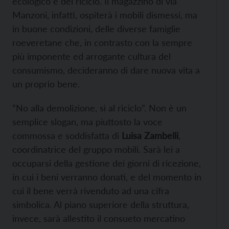
ecologico e del riciclo. Il magazzino di via
Manzoni, infatti, ospiterà i mobili dismessi, ma
in buone condizioni, delle diverse famiglie
roeveretane che, in contrasto con la sempre
più imponente ed arrogante cultura del
consumismo, decideranno di dare nuova vita a
un proprio bene.
“No alla demolizione, sì al riciclo”. Non è un
semplice slogan, ma piuttosto la voce
commossa e soddisfatta di
Luisa Zambelli
,
coordinatrice del gruppo mobili. Sarà lei a
occuparsi della gestione dei giorni di ricezione,
in cui i beni verranno donati, e del momento in
cui il bene verrà rivenduto ad una cifra
simbolica. Al piano superiore della struttura,
invece, sarà allestito il consueto mercatino