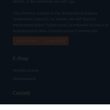
dell'art. 5 del medesimo decreto Lgs.
Vita Trentina, tramite la Fisc (Federazione Italiana
Settimanali Cattolici), ha aderito allo IAP (Istituto
dell'Autodisciplina Pubblicitaria) accettando il Codice di
Autodisciplina della Comunicazione Commerciale
Privacy Policy
Cookie Policy
E-Shop
Vendita Online
Abbonamenti
Contatti
Chi Siamo