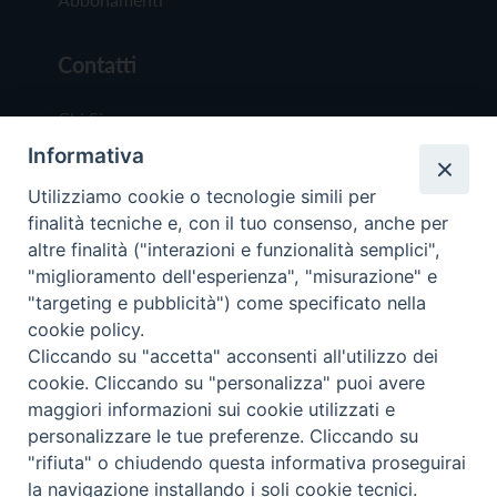
Contatti
Chi Siamo
Informativa
Redazione
Scrivici
Utilizziamo cookie o tecnologie simili per
finalità tecniche e, con il tuo consenso, anche per
altre finalità ("interazioni e funzionalità semplici",
"miglioramento dell'esperienza", "misurazione" e
"targeting e pubblicità") come specificato nella
cookie policy.
Copyright © 2019 - Tutti i diritti riservati - Vit
Cliccando su "accetta" acconsenti all'utilizzo dei
Trentina Editrice
cookie. Cliccando su "personalizza" puoi avere
maggiori informazioni sui cookie utilizzati e
Privacy Policy
personalizzare le tue preferenze. Cliccando su
Torna all'inizi
"rifiuta" o chiudendo questa informativa proseguirai
la navigazione installando i soli cookie tecnici.