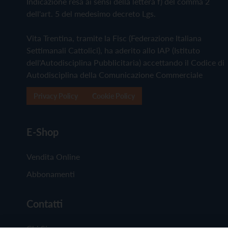
Indicazione resa ai sensi della lettera f) del comma 2
dell'art. 5 del medesimo decreto Lgs.
Vita Trentina, tramite la Fisc (Federazione Italiana
Settimanali Cattolici), ha aderito allo IAP (Istituto
dell'Autodisciplina Pubblicitaria) accettando il Codice di
Autodisciplina della Comunicazione Commerciale
Privacy Policy
Cookie Policy
E-Shop
Vendita Online
Abbonamenti
Contatti