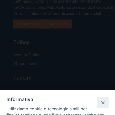
Settimanali Cattolici), ha aderito allo IAP (Istituto
dell'Autodisciplina Pubblicitaria) accettando il Codice di
Autodisciplina della Comunicazione Commerciale
Privacy Policy
Cookie Policy
E-Shop
Vendita Online
Abbonamenti
Contatti
Chi Siamo
Informativa
Redazione
Scrivici
Utilizziamo cookie o tecnologie simili per