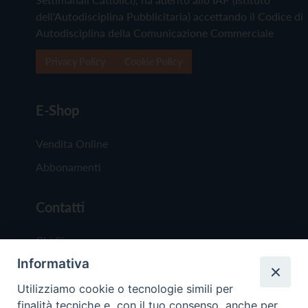
dell'Autodisciplina Pubblicitaria) accettando il Codice di
Autodisciplina della Comunicazione Commerciale
Privacy Policy
Cookie Policy
E-Shop
Vendita Online
Abbonamenti
Contatti
Chi Siamo
Informativa
Redazione
Scrivici
Utilizziamo cookie o tecnologie simili per
finalità tecniche e, con il tuo consenso, anche per