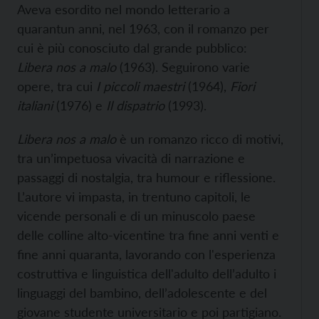
Aveva esordito nel mondo letterario a
quarantun anni, nel 1963, con il romanzo per
cui è più conosciuto dal grande pubblico:
Libera nos a malo
(1963). Seguirono varie
opere, tra cui
I piccoli maestri
(1964),
Fiori
italiani
(1976) e
Il dispatrio
(1993).
Libera nos a malo
è un romanzo ricco di motivi,
tra un’impetuosa vivacità di narrazione e
passaggi di nostalgia, tra humour e riflessione.
L’autore vi impasta, in trentuno capitoli, le
vicende personali e di un minuscolo paese
delle colline alto-vicentine tra fine anni venti e
fine anni quaranta, lavorando con l'esperienza
costruttiva e linguistica dell'adulto dell’adulto i
linguaggi del bambino, dell’adolescente e del
giovane studente universitario e poi partigiano.