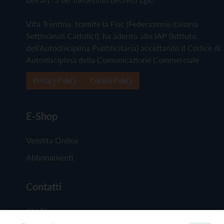
Vita Trentina, tramite la Fisc (Federazione Italiana
Settimanali Cattolici), ha aderito allo IAP (Istituto
dell'Autodisciplina Pubblicitaria) accettando il Codice di
Autodisciplina della Comunicazione Commerciale
Privacy Policy
Cookie Policy
E-Shop
Vendita Online
Abbonamenti
Contatti
Chi Siamo