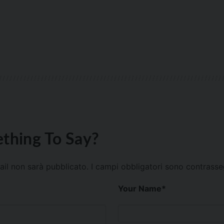
thing To Say?
mail non sarà pubblicato.
I campi obbligatori sono contrass
Your Name
*