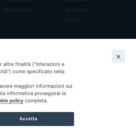
Abbonamenti
Redazione
Scrivici
altre finalità ("interazioni e
cità") come specificato nella
 avere maggiori informazioni sui
sta informativa proseguirai la
kie policy
completa.
Torna all'inizio
Accetta
Preferenze Cookie