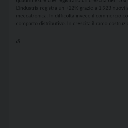
quadrimestre che registrano un crescita del 15% d
L’industria registra un +22% grazie a 1.923 nuovi a
meccatronica. In difficoltà invece il commercio c
comparto distributivo. In crescita il ramo costruzi
di