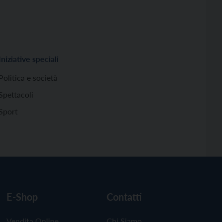
Iniziative speciali
Politica e società
Spettacoli
Sport
E-Shop
Contatti
Vendita Online
Chi Siamo