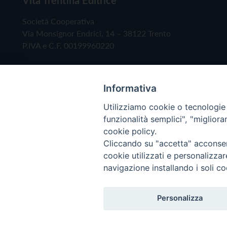
Società Cooperativa
Via Monsignor Endrici, 14 – 38122 Trento
P.IVA e C.F. 00199960220
Informativa
Utilizziamo cookie o tecnologie s
funzionalità semplici", "miglior
cookie policy.
Cliccando su "accetta" acconsent
Copyright © 2019 - Tutti i diritti riservati - Vita
cookie utilizzati e personalizza
navigazione installando i soli co
Privacy Policy
Personalizza