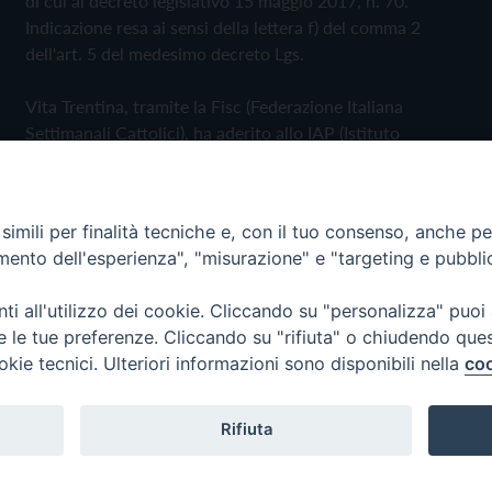
di cui al decreto legislativo 15 maggio 2017, n. 70.
Indicazione resa ai sensi della lettera f) del comma 2
dell'art. 5 del medesimo decreto Lgs.
Vita Trentina, tramite la Fisc (Federazione Italiana
Settimanali Cattolici), ha aderito allo IAP (Istituto
dell'Autodisciplina Pubblicitaria) accettando il Codice di
Autodisciplina della Comunicazione Commerciale
imili per finalità tecniche e, con il tuo consenso, anche per 
Privacy Policy
Cookie Policy
amento dell'esperienza", "misurazione" e "targeting e pubbli
i all'utilizzo dei cookie. Cliccando su "personalizza" puoi
 Trentina Editrice
re le tue preferenze. Cliccando su "rifiuta" o chiudendo que
okie tecnici. Ulteriori informazioni sono disponibili nella
coo
Rifiuta