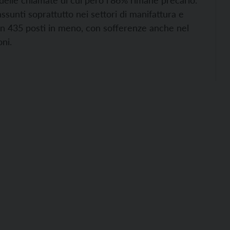
elle chiamate di cui però l’86% rimane precario.
ssunti soprattutto nei settori di manifattura e
on 435 posti in meno, con sofferenze anche nel
oni.