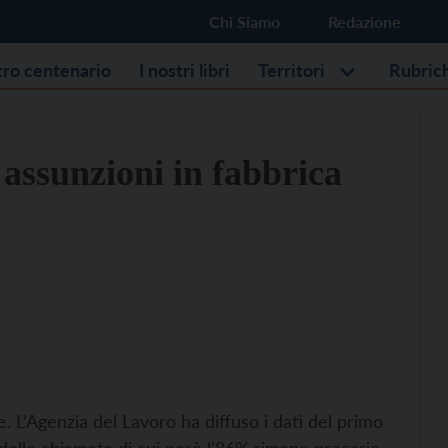
Chi Siamo
Redazione
stro centenario
I nostri libri
Territori
Rubric
assunzioni in fabbrica
. L’Agenzia del Lavoro ha diffuso i dati del primo