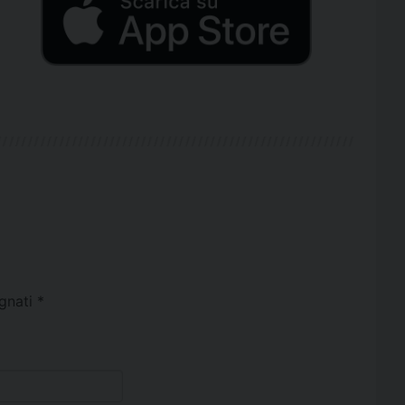
egnati
*