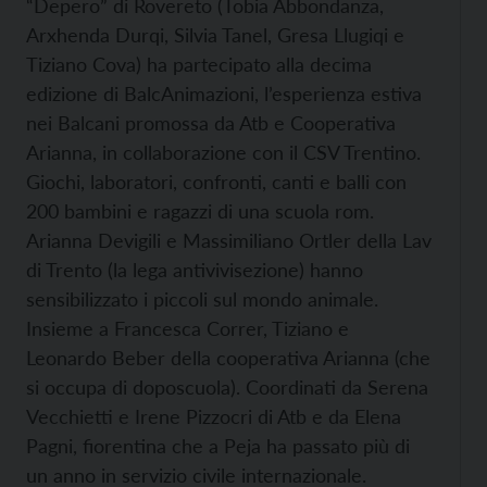
“Depero” di Rovereto (Tobia Abbondanza,
Arxhenda Durqi, Silvia Tanel, Gresa Llugiqi e
Tiziano Cova) ha partecipato alla decima
edizione di BalcAnimazioni, l’esperienza estiva
nei Balcani promossa da Atb e Cooperativa
Arianna, in collaborazione con il CSV Trentino.
Giochi, laboratori, confronti, canti e balli con
200 bambini e ragazzi di una scuola rom.
Arianna Devigili e Massimiliano Ortler della Lav
di Trento (la lega antivivisezione) hanno
sensibilizzato i piccoli sul mondo animale.
Insieme a Francesca Correr, Tiziano e
Leonardo Beber della cooperativa Arianna (che
si occupa di doposcuola). Coordinati da Serena
Vecchietti e Irene Pizzocri di Atb e da Elena
Pagni, fiorentina che a Peja ha passato più di
un anno in servizio civile internazionale.