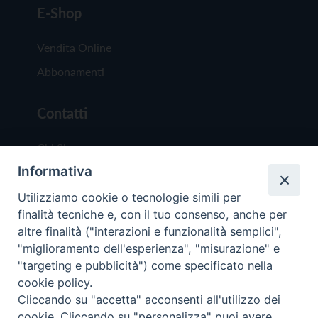
E-Shop
Vendita Online
Abbonamenti
Contatti
Chi Siamo
Informativa
Redazione
Scrivici
Utilizziamo cookie o tecnologie simili per
finalità tecniche e, con il tuo consenso, anche per
altre finalità ("interazioni e funzionalità semplici",
"miglioramento dell'esperienza", "misurazione" e
"targeting e pubblicità") come specificato nella
cookie policy.
Copyright © 2019 - Tutti i diritti riservati - Vit
Cliccando su "accetta" acconsenti all'utilizzo dei
Trentina Editrice
cookie. Cliccando su "personalizza" puoi avere