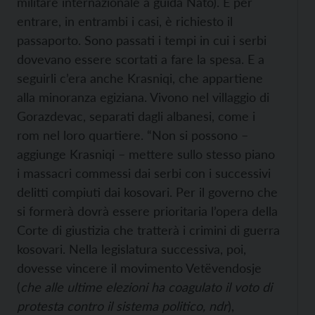
militare internazionale a guida Nato). E per
entrare, in entrambi i casi, è richiesto il
passaporto. Sono passati i tempi in cui i serbi
dovevano essere scortati a fare la spesa. E a
seguirli c’era anche Krasniqi, che appartiene
alla minoranza egiziana. Vivono nel villaggio di
Gorazdevac, separati dagli albanesi, come i
rom nel loro quartiere. “Non si possono –
aggiunge Krasniqi – mettere sullo stesso piano
i massacri commessi dai serbi con i successivi
delitti compiuti dai kosovari. Per il governo che
si formerà dovrà essere prioritaria l’opera della
Corte di giustizia che tratterà i crimini di guerra
kosovari. Nella legislatura successiva, poi,
dovesse vincere il movimento Vetëvendosje
(
che alle ultime elezioni ha coagulato il voto di
protesta contro il sistema politico, ndr
),