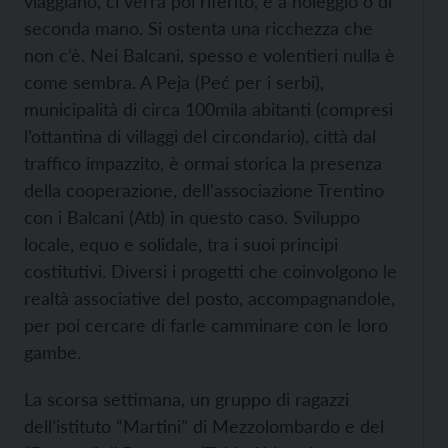
viaggiano, ci verrà poi riferito, è a noleggio o di
seconda mano. Si ostenta una ricchezza che
non c’è. Nei Balcani, spesso e volentieri nulla è
come sembra. A Peja (Peć per i serbi),
municipalità di circa 100mila abitanti (compresi
l’ottantina di villaggi del circondario), città dal
traffico impazzito, è ormai storica la presenza
della cooperazione, dell’associazione Trentino
con i Balcani (Atb) in questo caso. Sviluppo
locale, equo e solidale, tra i suoi principi
costitutivi. Diversi i progetti che coinvolgono le
realtà associative del posto, accompagnandole,
per poi cercare di farle camminare con le loro
gambe.
La scorsa settimana, un gruppo di ragazzi
dell’istituto “Martini” di Mezzolombardo e del