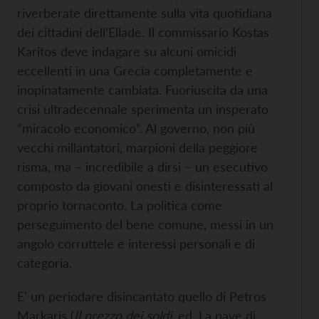
riverberate direttamente sulla vita quotidiana
dei cittadini dell’Ellade. Il commissario Kostas
Karitos deve indagare su alcuni omicidi
eccellenti in una Grecia completamente e
inopinatamente cambiata. Fuoriuscita da una
crisi ultradecennale sperimenta un insperato
“miracolo economico”. Al governo, non più
vecchi millantatori, marpioni della peggiore
risma, ma – incredibile a dirsi – un esecutivo
composto da giovani onesti e disinteressati al
proprio tornaconto. La politica come
perseguimento del bene comune, messi in un
angolo corruttele e interessi personali e di
categoria.
E’ un periodare disincantato quello di Petros
Markaris (
Il prezzo dei soldi
, ed. La nave di