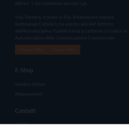
dell'art. 5 del medesimo decreto Lgs.
Vita Trentina, tramite la Fisc (Federazione Italiana
Settimanali Cattolici), ha aderito allo IAP (Istituto
dell'Autodisciplina Pubblicitaria) accettando il Codice di
Autodisciplina della Comunicazione Commerciale
Privacy Policy
Cookie Policy
E-Shop
Vendita Online
Abbonamenti
Contatti
Chi Siamo