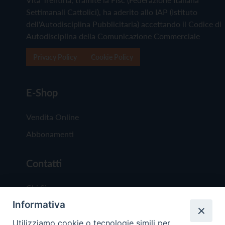
Settimanali Cattolici), ha aderito allo IAP (Istituto
dell'Autodisciplina Pubblicitaria) accettando il Codice di
Autodisciplina della Comunicazione Commerciale
Privacy Policy
Cookie Policy
E-Shop
Vendita Online
Abbonamenti
Contatti
Chi Siamo
Informativa
Redazione
Scrivici
Utilizziamo cookie o tecnologie simili per