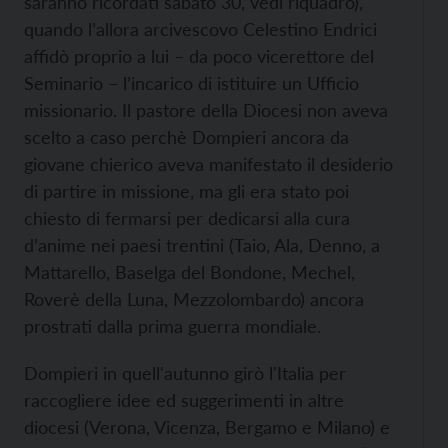
saranno ricordati sabato 30, vedi riquadro),
quando l’allora arcivescovo Celestino Endrici
affidò proprio a lui – da poco vicerettore del
Seminario – l’incarico di istituire un Ufficio
missionario. Il pastore della Diocesi non aveva
scelto a caso perchè Dompieri ancora da
giovane chierico aveva manifestato il desiderio
di partire in missione, ma gli era stato poi
chiesto di fermarsi per dedicarsi alla cura
d’anime nei paesi trentini (Taio, Ala, Denno, a
Mattarello, Baselga del Bondone, Mechel,
Roverè della Luna, Mezzolombardo) ancora
prostrati dalla prima guerra mondiale.
Dompieri in quell'autunno girò l'Italia per
raccogliere idee ed suggerimenti in altre
diocesi (Verona, Vicenza, Bergamo e Milano) e