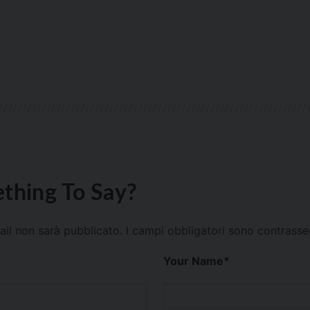
thing To Say?
mail non sarà pubblicato.
I campi obbligatori sono contrass
Your Name
*