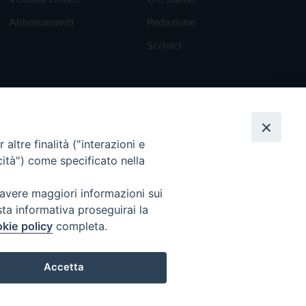
Abbonamenti
Redazione
Scrivici
altre finalità ("interazioni e
cità") come specificato nella
 avere maggiori informazioni sui
sta informativa proseguirai la
kie policy
completa.
Torna all'inizio
Accetta
Preferenze Cookie