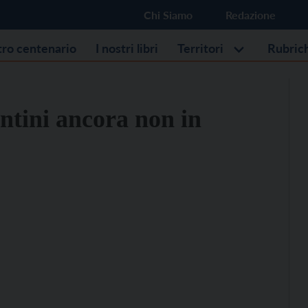
Chi Siamo
Redazione
stro centenario
I nostri libri
Territori
Rubric
ntini ancora non in