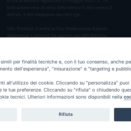
di cui al decreto legislativo 15 maggio 2017, n. 70.
Indicazione resa ai sensi della lettera f) del comma 2
dell'art. 5 del medesimo decreto Lgs.
Vita Trentina, tramite la Fisc (Federazione Italiana
Settimanali Cattolici), ha aderito allo IAP (Istituto
dell'Autodisciplina Pubblicitaria) accettando il Codice di
Autodisciplina della Comunicazione Commerciale
imili per finalità tecniche e, con il tuo consenso, anche per 
Privacy Policy
Cookie Policy
amento dell'esperienza", "misurazione" e "targeting e pubbli
i all'utilizzo dei cookie. Cliccando su "personalizza" puoi
 Trentina Editrice
re le tue preferenze. Cliccando su "rifiuta" o chiudendo que
okie tecnici. Ulteriori informazioni sono disponibili nella
coo
Rifiuta