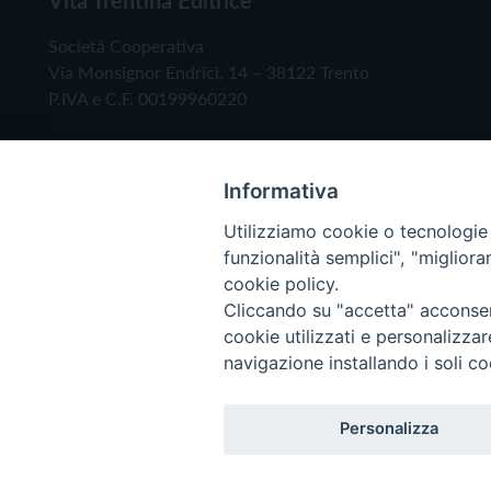
Società Cooperativa
Via Monsignor Endrici, 14 – 38122 Trento
P.IVA e C.F. 00199960220
Informativa
Utilizziamo cookie o tecnologie s
funzionalità semplici", "miglior
cookie policy.
Cliccando su "accetta" acconsent
Copyright © 2019 - Tutti i diritti riservati - Vita
cookie utilizzati e personalizza
navigazione installando i soli co
Privacy Policy
Personalizza