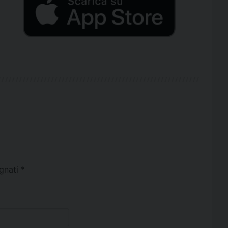
egnati
*