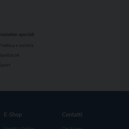
Iniziative speciali
Politica e società
Spettacoli
Sport
E-Shop
Contatti
Vendita Online
Chi Siamo