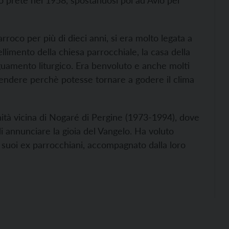
o prete nel 1958, spostandosi poi ad Avio per
rroco per più di dieci anni, si era molto legata a
ellimento della chiesa parrocchiale, la casa della
guamento liturgico. Era benvoluto e anche molti
prendere perchè potesse tornare a godere il clima
ità vicina di Nogaré di Pergine (1973-1994), dove
i annunciare la gioia del Vangelo. Ha voluto
ti suoi ex parrocchiani, accompagnato dalla loro