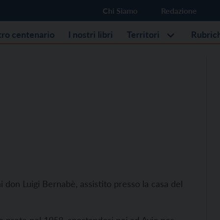
Chi Siamo
Redazione
stro centenario
I nostri libri
Territori
Rubric
ni don Luigi Bernabè, assistito presso la casa del