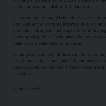
Era nato a Castagnè San Vito ed era stato ordinat
cinque anni come collaboratore parrocchiale.
La comunità pinetana di Faida, dove egli è stato pa
don Luigi, anche per tante iniziative di cura e abb
comunità, sottoposta anche agli interventi di ade
anni dopo la gente di Faida talvolta lo andava a 
delle sagre e della feste comunitarie.
Un lungo servizio lo ha dedicato anche alla comun
era riconosciuta la sua capacità di comunicare e d
essere sepolto nel cimitero di Faida, vicino a tan
preghiera.
di
redazione VT