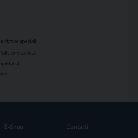
Iniziative speciali
Politica e società
Spettacoli
Sport
E-Shop
Contatti