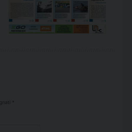
egnati
*