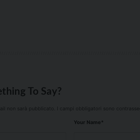
thing To Say?
mail non sarà pubblicato.
I campi obbligatori sono contrass
Your Name
*