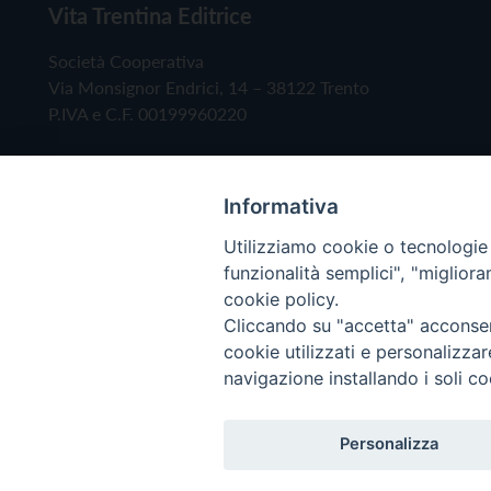
Vita Trentina Editrice
Società Cooperativa
Via Monsignor Endrici, 14 – 38122 Trento
P.IVA e C.F. 00199960220
Informativa
Utilizziamo cookie o tecnologie s
funzionalità semplici", "miglior
cookie policy.
Cliccando su "accetta" acconsent
Copyright © 2019 - Tutti i diritti riservati - Vita
cookie utilizzati e personalizza
navigazione installando i soli co
Privacy Policy
Personalizza