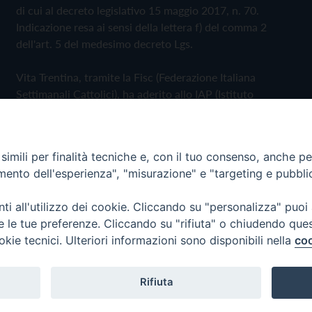
di cui al decreto legislativo 15 maggio 2017, n. 70.
Indicazione resa ai sensi della lettera f) del comma 2
dell'art. 5 del medesimo decreto Lgs.
Vita Trentina, tramite la Fisc (Federazione Italiana
Settimanali Cattolici), ha aderito allo IAP (Istituto
dell'Autodisciplina Pubblicitaria) accettando il Codice di
Autodisciplina della Comunicazione Commerciale
imili per finalità tecniche e, con il tuo consenso, anche per 
Privacy Policy
Cookie Policy
amento dell'esperienza", "misurazione" e "targeting e pubbli
i all'utilizzo dei cookie. Cliccando su "personalizza" puoi
 Trentina Editrice
re le tue preferenze. Cliccando su "rifiuta" o chiudendo que
okie tecnici. Ulteriori informazioni sono disponibili nella
coo
Rifiuta