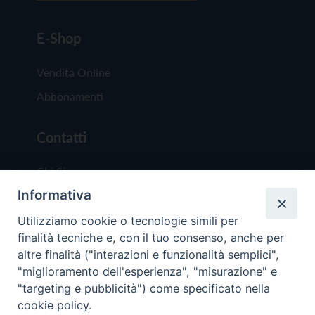
E-Shop
Vendita Online
Abbonamenti
Contatti
Chi Siamo
Informativa
Redazione
Scrivici
Utilizziamo cookie o tecnologie simili per
finalità tecniche e, con il tuo consenso, anche per
altre finalità ("interazioni e funzionalità semplici",
"miglioramento dell'esperienza", "misurazione" e
"targeting e pubblicità") come specificato nella
cookie policy.
Copyright © 2019 - Tutti i diritti riservati - Vit