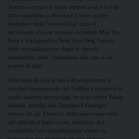
riuscito a creare il vuoto attorno a sé e si è di
fatto candidato a diventare il terzo padre
fondatore della “nuova Cina” dopo il
declassato, ma pur sempre ricordato Mao Tze
Tung e il pragmatico Teng Xiao Ping, l’uomo
della normalizzazione dopo le sbornie
ideologiche della “rivoluzione che non è un
pranzo di gala”.
Attorniato da una schiera di sessantenni, il
comitato permanente del Politburo presenta in
realtà anonimi personaggi, se si eccettua Wang
Huning, definito dal
Guardian
il Kissinger
cinese, un po’ il teorico della nuova fase noto
agli addetti ai lavori come assertore del
cosiddetto “neo-autoritarismo” come via
necessaria per giungere ad uno sbocco