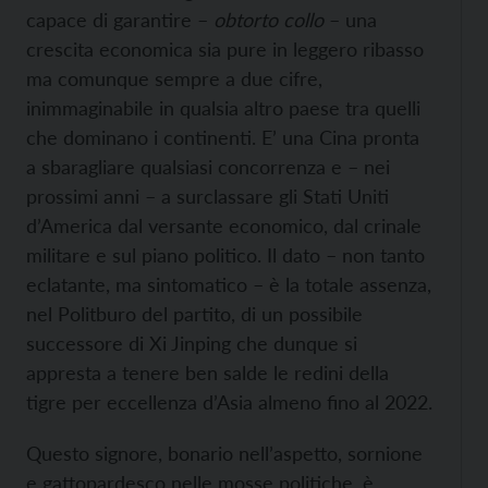
capace di garantire –
obtorto collo
– una
crescita economica sia pure in leggero ribasso
ma comunque sempre a due cifre,
inimmaginabile in qualsia altro paese tra quelli
che dominano i continenti. E’ una Cina pronta
a sbaragliare qualsiasi concorrenza e – nei
prossimi anni – a surclassare gli Stati Uniti
d’America dal versante economico, dal crinale
militare e sul piano politico. Il dato – non tanto
eclatante, ma sintomatico – è la totale assenza,
nel Politburo del partito, di un possibile
successore di Xi Jinping che dunque si
appresta a tenere ben salde le redini della
tigre per eccellenza d’Asia almeno fino al 2022.
Questo signore, bonario nell’aspetto, sornione
e gattopardesco nelle mosse politiche, è