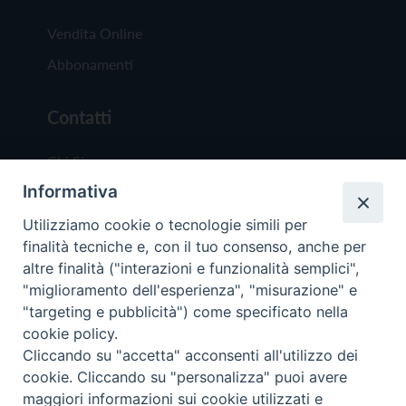
Vendita Online
Abbonamenti
Contatti
Chi Siamo
Informativa
Redazione
Scrivici
Utilizziamo cookie o tecnologie simili per
finalità tecniche e, con il tuo consenso, anche per
altre finalità ("interazioni e funzionalità semplici",
"miglioramento dell'esperienza", "misurazione" e
"targeting e pubblicità") come specificato nella
cookie policy.
Copyright © 2019 - Tutti i diritti riservati - Vit
Cliccando su "accetta" acconsenti all'utilizzo dei
Trentina Editrice
cookie. Cliccando su "personalizza" puoi avere
maggiori informazioni sui cookie utilizzati e