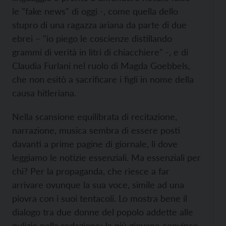
le "fake news" di oggi -, come quella dello
stupro di una ragazza ariana da parte di due
ebrei – "io piego le coscienze distillando
grammi di verità in litri di chiacchiere" -, e di
Claudia Furlani nel ruolo di Magda Goebbels,
che non esitò a sacrificare i figli in nome della
causa hitleriana.
Nella scansione equilibrata di recitazione,
narrazione, musica sembra di essere posti
davanti a prime pagine di giornale, lì dove
leggiamo le notizie essenziali. Ma essenziali per
chi? Per la propaganda, che riesce a far
arrivare ovunque la sua voce, simile ad una
piovra con i suoi tentacoli. Lo mostra bene il
dialogo tra due donne del popolo addette alle
pulizie nella redazione: la più giovane convince