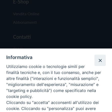
E-Shop
Vendita Online
Abbonamenti
Contatti
Chi Siamo
Informativa
Redazione
Scrivici
Utilizziamo cookie o tecnologie simili per
finalità tecniche e, con il tuo consenso, anche per
altre finalità ("interazioni e funzionalità semplici",
"miglioramento dell'esperienza", "misurazione" e
"targeting e pubblicità") come specificato nella
cookie policy.
Copyright © 2019 - Tutti i diritti riservati - Vit
Cliccando su "accetta" acconsenti all'utilizzo dei
Trentina Editrice
cookie. Cliccando su "personalizza" puoi avere