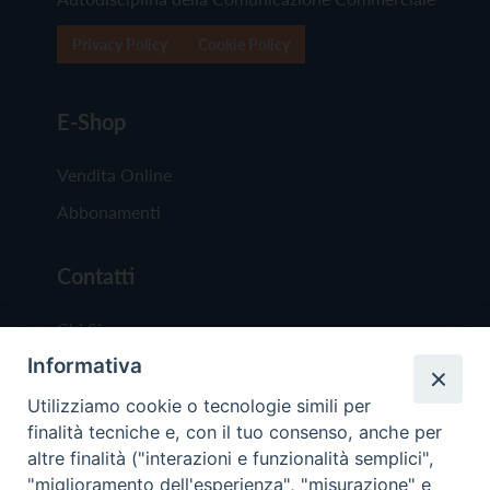
Privacy Policy
Cookie Policy
E-Shop
Vendita Online
Abbonamenti
Contatti
Chi Siamo
Informativa
Redazione
Scrivici
Utilizziamo cookie o tecnologie simili per
finalità tecniche e, con il tuo consenso, anche per
altre finalità ("interazioni e funzionalità semplici",
"miglioramento dell'esperienza", "misurazione" e