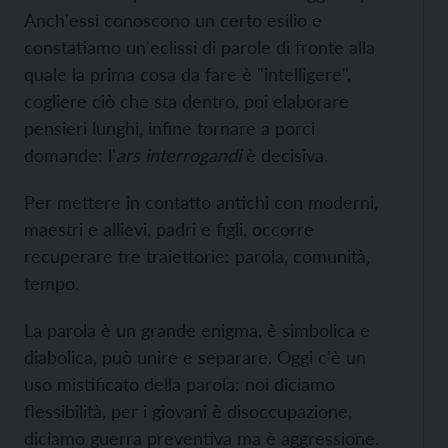
Anch'essi conoscono un certo esilio e
constatiamo un'eclissi di parole di fronte alla
quale la prima cosa da fare è "intelligere",
cogliere ciò che sta dentro, poi elaborare
pensieri lunghi, infine tornare a porci
domande: l'
ars interrogandi
è decisiva.
Per mettere in contatto antichi con moderni,
maestri e allievi, padri e figli, occorre
recuperare tre traiettorie: parola, comunità,
tempo.
La parola è un grande enigma, è simbolica e
diabolica, può unire e separare. Oggi c'è un
uso mistificato della parola: noi diciamo
flessibilità, per i giovani è disoccupazione,
diciamo guerra preventiva ma è aggressione.