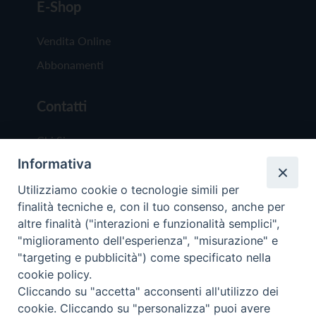
E-Shop
Vendita Online
Abbonamenti
Contatti
Chi Siamo
Informativa
Redazione
Scrivici
Utilizziamo cookie o tecnologie simili per
finalità tecniche e, con il tuo consenso, anche per
altre finalità ("interazioni e funzionalità semplici",
"miglioramento dell'esperienza", "misurazione" e
"targeting e pubblicità") come specificato nella
cookie policy.
Copyright © 2019 - Tutti i diritti riservati - Vit
Cliccando su "accetta" acconsenti all'utilizzo dei
Trentina Editrice
cookie. Cliccando su "personalizza" puoi avere