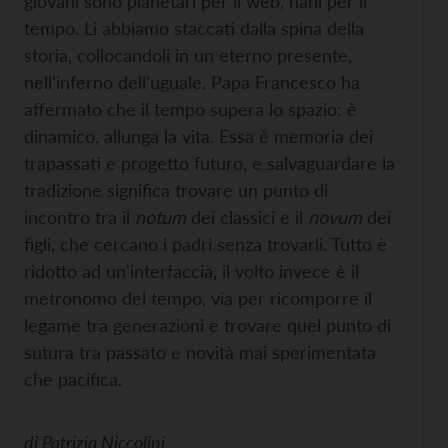
giovani sono planetari per il web, nani per il
tempo. Li abbiamo staccati dalla spina della
storia, collocandoli in un eterno presente,
nell'inferno dell'uguale. Papa Francesco ha
affermato che il tempo supera lo spazio: è
dinamico, allunga la vita. Essa è memoria dei
trapassati e progetto futuro, e salvaguardare la
tradizione significa trovare un punto di
incontro tra il
notum
dei classici e il
novum
dei
figli, che cercano i padri senza trovarli. Tutto è
ridotto ad un'interfaccia, il volto invece è il
metronomo del tempo, via per ricomporre il
legame tra generazioni e trovare quel punto di
sutura tra passato e novità mai sperimentata
che pacifica.
di
Patrizia Niccolini