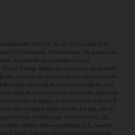
compilazione dei test, sia per la Secondaria di
ado e la Formazione Professionale. Da quest’anno
artacei, ma tramite un computer ed una
Based Testing. Inoltre da quest’anno gli studenti
o grado, avranno un’ulteriore prova: comprensione
ll’ascolto (
listening
) di un brano in inglese. Una
 certo tutte le competenze in questa disciplina, ma
o europeo per le lingue, lo standard per indicare il
aniera. Uno standard valido in tutta Europa, che in
comprensione a livello base ed elementare. Di
ca della validità della metodologia CLIL, inserita
 con il Piano Trilingue ed una verifica della reale