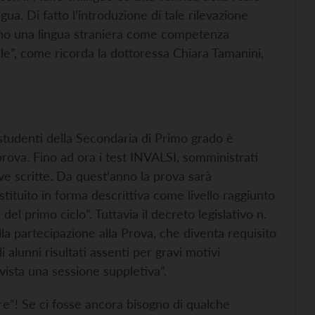
gua. Di fatto l’introduzione di tale rilevazione
eno una lingua straniera come competenza
le”, come ricorda la dottoressa Chiara Tamanini,
 studenti della Secondaria di Primo grado è
prova. Fino ad ora i test INVALSI, somministrati
ve scritte. Da quest’anno la prova sarà
stituito in forma descrittiva come livello raggiunto
el primo ciclo”. Tuttavia il decreto legislativo n.
ella partecipazione alla Prova, che diventa requisito
 alunni risultati assenti per gravi motivi
evista una sessione suppletiva”.
e”! Se ci fosse ancora bisogno di qualche