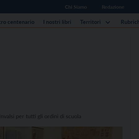
Chi Siamo
Redazione
stro centenario
I nostri libri
Territori
Rubric
valsi per tutti gli ordini di scuola