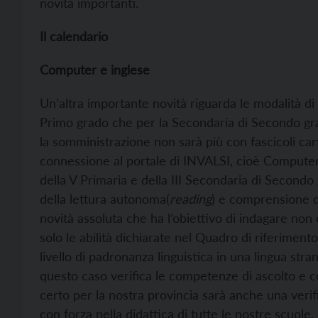
novità importanti.
Il calendario
Computer e inglese
Un’altra importante novità riguarda le modalità di 
Primo grado che per la Secondaria di Secondo gr
la somministrazione non sarà più con fascicoli c
connessione al portale di INVALSI, cioè Computer 
della V Primaria e della III Secondaria di Second
della lettura autonoma(
reading
) e comprensione de
novità assoluta che ha l’obiettivo di indagare non
solo le abilità dichiarate nel Quadro di riferiment
livello di padronanza linguistica in una lingua str
questo caso verifica le competenze di ascolto e 
certo per la nostra provincia sarà anche una verifi
con forza nella didattica di tutte le nostre scuole,