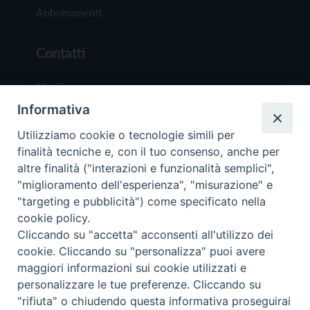
Abbonamenti
Contatti
Chi Siamo
Informativa
Redazione
Scrivici
Utilizziamo cookie o tecnologie simili per
finalità tecniche e, con il tuo consenso, anche per
altre finalità ("interazioni e funzionalità semplici",
"miglioramento dell'esperienza", "misurazione" e
"targeting e pubblicità") come specificato nella
cookie policy.
Copyright © 2019 - Tutti i diritti riservati - Vit
Cliccando su "accetta" acconsenti all'utilizzo dei
Trentina Editrice
cookie. Cliccando su "personalizza" puoi avere
maggiori informazioni sui cookie utilizzati e
Privacy Policy
personalizzare le tue preferenze. Cliccando su
Torna all'inizi
"rifiuta" o chiudendo questa informativa proseguirai